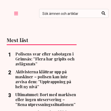
Mest läst
Polisens svar efter sabotagen i
Grimsås: ”Flera har gripits och
avlägsnats”
Aktivisterna klättrar upp på
maskiner – polisen kan inte
avvisa dem: ”Upptrappning på
helt ny nivå”
Ultimatumet: Bort med markisen
eller ingen uteservering –
”Rena utpressningssituationen”