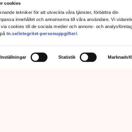
r cookies
nande tekniker för att utveckla våra tjänster, förbättra din
passa innehållet och annonserna till våra användare. Vi vidareb
via cookies till de sociala medier och annons- och analysföreta
 på
tn.se/integritet-personuppgifter/
.
Inställningar
Statistik
Marknadsfö
prätthålla allmän ordning och säkerhet, vilket inkluderar att ingripa
m olaga intrång, förklarar Anna-Lena Mann, polisinspektör vid
region Väst. Bild: Privat, Mostphotos