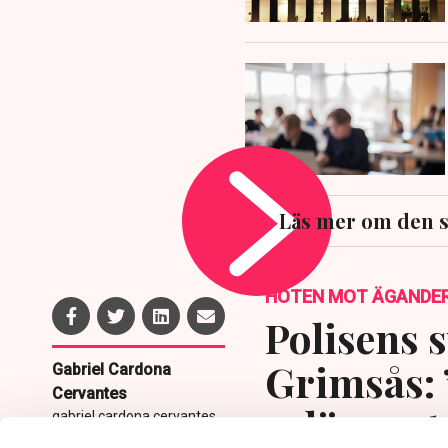
Läs mer om den 
HOTEN MOT ÄGANDE
Polisens s
Grimsås: 
Gabriel Cardona
Cervantes
avlägsnat
gabriel.cardona.cervantes
@tn.se