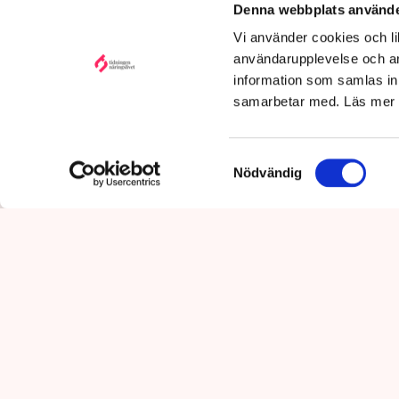
Denna webbplats använde
Publicerad:
6 aug 2026, 12:35
Vi använder cookies och lik
Uppdaterad:
7 aug 2026,
08:49
användarupplevelse och an
information som samlas in 
samarbetar med. Läs mer
Samtyckesval
Nödvändig
Det är polisens uppgift att up
mot pågående brottslighet so
kommunikationsavdelningen i 