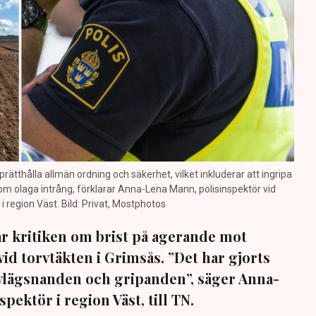
prätthålla allmän ordning och säkerhet, vilket inkluderar att ingripa
m olaga intrång, förklarar Anna-Lena Mann, polisinspektör vid
region Väst. Bild: Privat, Mostphotos
sar kritiken om brist på agerande mot
vid torvtäkten i Grimsås. ”Det har gjorts
avlägsnanden och gripanden”, säger Anna-
pektör i region Väst, till TN.