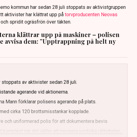
anemo kommun har sedan 28 juli stoppats av aktivistgruppen
tt aktivister har klättrat upp på
torvproducenten Neovas
n och spridit ogräsfrön över täkten.
sterna klättrar upp på maskiner – polisen
te avvisa dem: ”Upptrappning på helt ny
g
 stoppats av aktivister sedan 28 juli.
ristande agerande vid aktionerna.
a Mann förklarar polisens agerande på plats.
med cirka 120 brottsmisstankar kopplade.
e och uniformerad polis för att dokumentera bevis.
 komplext när det gäller att navigera juridiska rättigheter