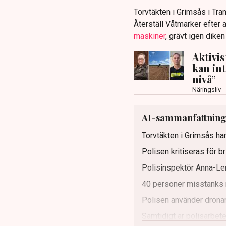
Torvtäkten i Grimsås i Tr
Återställ Våtmarker efter a
maskiner
, grävt igen dike
Aktivi
kan in
nivå”
Näringsliv
AI-sammanfattnin
Torvtäkten i Grimsås har
Polisen kritiseras för b
Polisinspektör Anna-Len
40 personer misstänks 
Polisen använder drönar
Samtidigt är polisarbetet