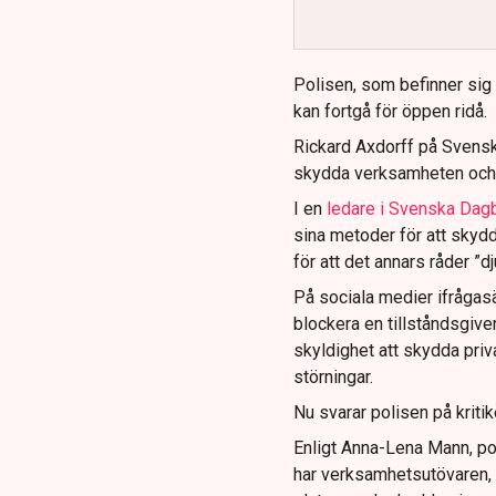
och gränser.
Polisen, som befinner sig på
kan fortgå för öppen ridå.
Rickard Axdorff på Svensk
skydda verksamheten och
I en
ledare i Svenska Dag
sina metoder för att skyd
för att det annars råder ”d
På sociala medier ifrågasä
blockera en tillståndsgive
skyldighet att skydda pr
störningar.
Nu svarar polisen på kritik
Enligt Anna-Lena Mann, po
har verksamhetsutövaren, 