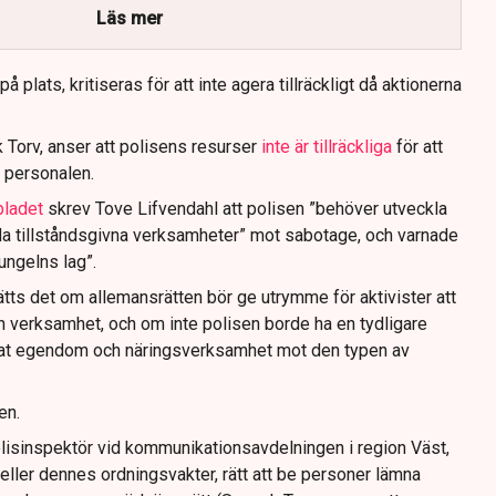
Läs mer
 plats, kritiseras för att inte agera tillräckligt då aktionerna
 Torv, anser att polisens resurser
inte är tillräckliga
för att
 personalen.
bladet
skrev Tove Lifvendahl att polisen ”behöver utveckla
da tillståndsgivna verksamheter” mot sabotage, och varnade
jungelns lag”.
tts det om allemansrätten bör ge utrymme för aktivister att
n verksamhet, och om inte polisen borde ha en tydligare
ivat egendom och näringsverksamhet mot den typen av
en.
lisinspektör vid kommunikationsavdelningen i region Väst,
eller dennes ordningsvakter, rätt att be personer lämna