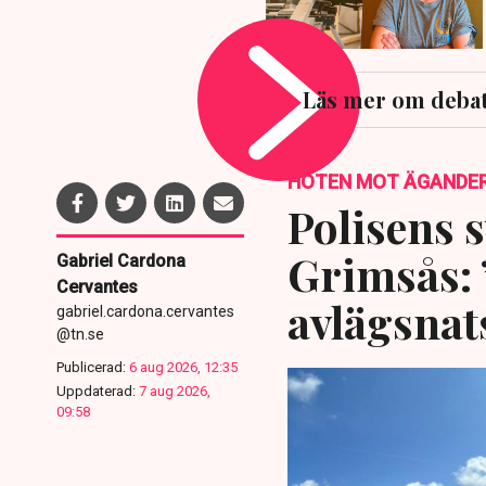
Läs mer om debat
HOTEN MOT ÄGANDE
Polisens s
Grimsås: 
Gabriel Cardona
Cervantes
avlägsnat
gabriel.cardona.cervantes
@tn.se
Publicerad:
6 aug 2026, 12:35
Uppdaterad:
7 aug 2026,
09:58