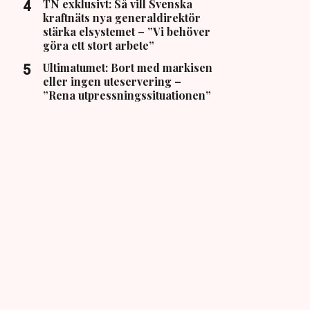
TN exklusivt: Så vill Svenska
kraftnäts nya generaldirektör
stärka elsystemet – ”Vi behöver
göra ett stort arbete”
Ultimatumet: Bort med markisen
eller ingen uteservering –
”Rena utpressningssituationen”