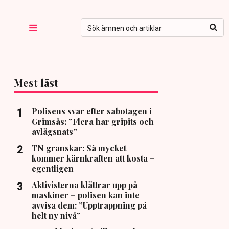
Mest läst
Polisens svar efter sabotagen i
Grimsås: ”Flera har gripits och
avlägsnats”
TN granskar: Så mycket
kommer kärnkraften att kosta –
egentligen
Aktivisterna klättrar upp på
maskiner – polisen kan inte
avvisa dem: ”Upptrappning på
helt ny nivå”