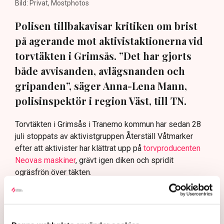
Bild: Privat, Mostphotos
Polisen tillbakavisar kritiken om brist
på agerande mot aktivistaktionerna vid
torvtäkten i Grimsås. ”Det har gjorts
både avvisanden, avlägsnanden och
gripanden”, säger Anna-Lena Mann,
polisinspektör i region Väst, till TN.
Torvtäkten i Grimsås i Tranemo kommun har sedan 28
juli stoppats av aktivistgruppen Återställ Våtmarker
efter att aktivister har klättrat upp på
torvproducenten
Neovas maskiner
, grävt igen diken och spridit
ogräsfrön över täkten.
Aktivisterna klättrar upp på
maskiner – polisen kan inte
avvisa dem: ”Upptrappning