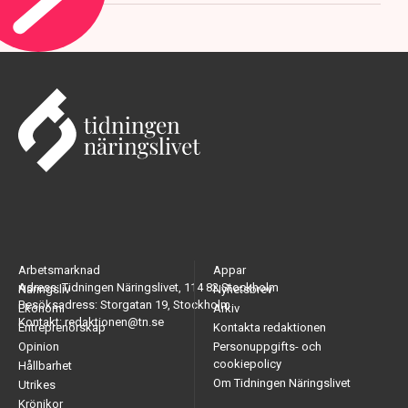
Arbetsmarknad
Appar
Adress: Tidningen Näringslivet, 114 82 Stockholm
Näringsliv
Nyhetsbrev
Besöksadress: Storgatan 19, Stockholm
Ekonomi
Arkiv
Kontakt: redaktionen@tn.se
Entreprenörskap
Kontakta redaktionen
Opinion
Personuppgifts- och
cookiepolicy
Hållbarhet
Om Tidningen Näringslivet
Utrikes
Krönikor