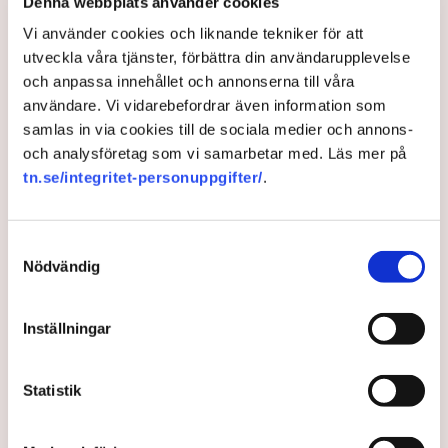
på helt ny nivå”
Denna webbplats använder cookies
Näringsliv
Vi använder cookies och liknande tekniker för att
utveckla våra tjänster, förbättra din användarupplevelse
AI-sammanfattning
och anpassa innehållet och annonserna till våra
användare. Vi vidarebefordrar även information som
Torvtäkten i Grimsås har stoppats av aktivister
samlas in via cookies till de sociala medier och annons-
sedan 28 juli.
och analysföretag som vi samarbetar med. Läs mer på
Polisen kritiseras för bristande agerande vid
tn.se/integritet-personuppgifter/
.
aktionerna.
Polisinspektör Anna-Lena Mann förklarar polisens
Samtyckesval
agerande på plats.
Nödvändig
40 personer misstänks med cirka 120
brottsmisstankar kopplade.
Läs mer
Inställningar
Polisen använder drönare och uniformerad polis
för att dokumentera bevis.
Polisen, som befinner sig på plats, kritiseras för att inte
Statistik
agera tillräckligt då aktionerna kan fortgå för öppen ridå.
Samtidigt är polisarbetet komplext när det gäller
att navigera juridiska rättigheter och gränser.
Rickard Axdorff på Svensk Torv, anser att polisens