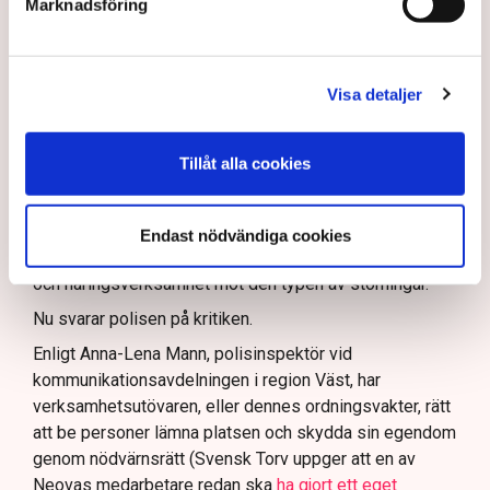
resurser
inte är tillräckliga
för att skydda verksamheten
Marknadsföring
och personalen.
I en
ledare i Svenska Dagbladet
skrev Tove Lifvendahl
att polisen ”behöver utveckla sina metoder för att
Visa detaljer
skydda tillståndsgivna verksamheter” mot sabotage,
och varnade för att det annars råder ”djungelns lag”.
Tillåt alla cookies
På sociala medier ifrågasätts det om allemansrätten
bör ge utrymme för aktivister att blockera en
tillståndsgiven verksamhet, och om inte polisen borde
Endast nödvändiga cookies
ha en tydligare skyldighet att skydda privat egendom
och näringsverksamhet mot den typen av störningar.
Nu svarar polisen på kritiken.
Enligt Anna-Lena Mann, polisinspektör vid
kommunikationsavdelningen i region Väst, har
verksamhetsutövaren, eller dennes ordningsvakter, rätt
att be personer lämna platsen och skydda sin egendom
genom nödvärnsrätt (Svensk Torv uppger att en av
Neovas medarbetare redan ska
ha gjort ett eget