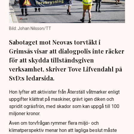
Bild: Johan Nilsson/TT
Sabotaget mot Neovas torvtäkt i
Grimsås visar att dialogpolis inte räcker
för att skydda tillståndsgiven
verksamhet, skriver Tove Lifvendahl på
SvD:s ledarsida.
Hon lyfter att aktivister från Återställ våtmarker enligt
uppgifter klättrat på maskiner, grävt igen diken och
spridit ogräsfrön, med skador som kan uppgå till 100
miljoner kronor.
Även om torvfrågan rymmer flera miljö- och
klimatperspektiv menar hon att lagliga beslut måste