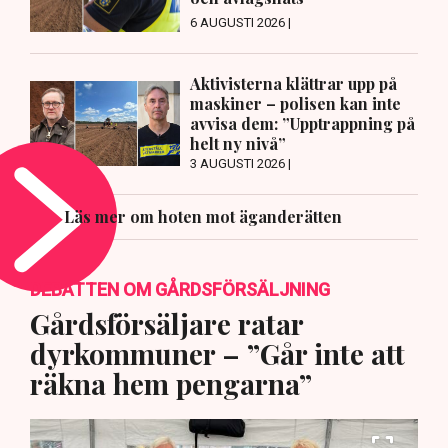
6 AUGUSTI 2026 |
Aktivisterna klättrar upp på
maskiner – polisen kan inte
avvisa dem: ”Upptrappning på
helt ny nivå”
3 AUGUSTI 2026 |
Läs mer om hoten mot äganderätten
DEBATTEN OM GÅRDSFÖRSÄLJNING
Gårdsförsäljare ratar
dyrkommuner – ”Går inte att
räkna hem pengarna”