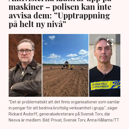
maskiner – polisen kan inte
avvisa dem: ”Upptrappning
på helt ny nivå”
"Det är problematiskt att det finns organisationer som samlar
in pengar för att bedriva brottslig verksamhet i grupp", säger
Rickard Axdorff, generalsekreterare på Svensk Torv, där
Neova är medlem. Bild: Privat, Svensk Torv, Anna Hållams/TT