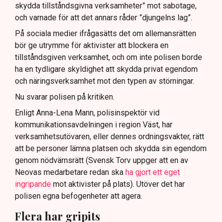
skydda tillståndsgivna verksamheter” mot sabotage,
och varnade för att det annars råder ”djungelns lag”.
På sociala medier ifrågasätts det om allemansrätten
bör ge utrymme för aktivister att blockera en
tillståndsgiven verksamhet, och om inte polisen borde
ha en tydligare skyldighet att skydda privat egendom
och näringsverksamhet mot den typen av störningar.
Nu svarar polisen på kritiken.
Enligt Anna-Lena Mann, polisinspektör vid
kommunikationsavdelningen i region Väst, har
verksamhetsutövaren, eller dennes ordningsvakter, rätt
att be personer lämna platsen och skydda sin egendom
genom nödvärnsrätt (Svensk Torv uppger att en av
Neovas medarbetare redan ska
ha gjort ett eget
ingripande
mot aktivister på plats). Utöver det har
polisen egna befogenheter att agera.
Flera har gripits