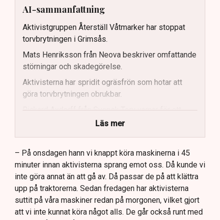
AI-sammanfattning
Aktivistgruppen Återställ Våtmarker har stoppat
torvbrytningen i Grimsås.
Mats Henriksson från Neova beskriver omfattande
störningar och skadegörelse.
Aktivisterna har spridit ogräsfrön som hotar att
göra torvbrytningen obrukbar.
Rickard Axdorff från Svensk Torv varnar för ett
stort ekonomiskt sabotage.
Läs mer
Dialogpolisen på plats står maktlös inför
aktivisternas handlingar.
– På onsdagen hann vi knappt köra maskinerna i 45
minuter innan aktivisterna sprang emot oss. Då kunde vi
Frågor kvarstår om finansiering av illegal aktivism.
inte göra annat än att gå av. Då passar de på att klättra
upp på traktorerna. Sedan fredagen har aktivisterna
suttit på våra maskiner redan på morgonen, vilket gjort
att vi inte kunnat köra något alls. De går också runt med