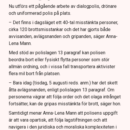
Nu utförs ett pågående arbete av dialogpolis, drönare
och uniformerad polis på plats.
– Det finns i dagsläget ett 40-tal misstänkta personer,
cirka 120 brottsmisstankar och det har gjorts både
avvisanden, avlägsnanden och gripanden, säger Anna-
Lena Mann.
Med stöd av polislagen 13 paragraf kan polisen
beordra bort eller fysiskt flytta personer som stör
allmän ordning, och i vissa fall transportera aktivister
flera mil bort från platsen.
– Bara idag (tisdag, 5 augusti reds. anm.) har det skett
åtta avlägsnanden, enligt polislagen 13 paragraf. Om
personerna vägrar att följa order och det olaga intrånget
fortsätter, kan de gripas misstänkta för brott, säger hon.
Samtidigt menar Anna-Lena Mann att polisens uppgift
är att vara opartisk, att följa lagstiftningen och att
navigera i den juridiska och moraliska komplexiteten i