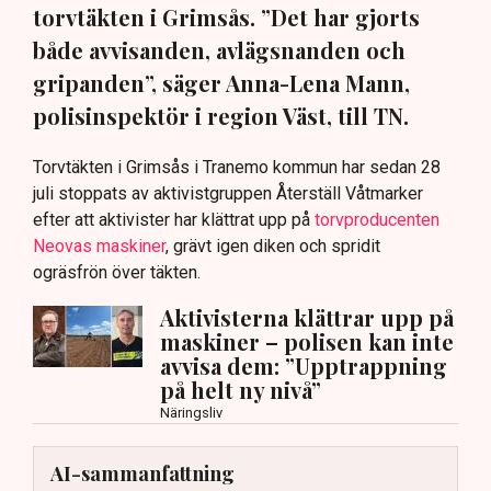
torvtäkten i Grimsås. ”Det har gjorts
både avvisanden, avlägsnanden och
gripanden”, säger Anna-Lena Mann,
polisinspektör i region Väst, till TN.
Torvtäkten i Grimsås i Tranemo kommun har sedan 28
juli stoppats av aktivistgruppen Återställ Våtmarker
efter att aktivister har klättrat upp på
torvproducenten
Neovas maskiner
, grävt igen diken och spridit
ogräsfrön över täkten.
Aktivisterna klättrar upp på
maskiner – polisen kan inte
avvisa dem: ”Upptrappning
på helt ny nivå”
Näringsliv
AI-sammanfattning