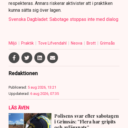
respekteras. Annars riskerar aktivister att i praktiken
kunna sätta sig över lagen.
Svenska Dagbladet: Sabotage stoppas inte med dialog
Miljö
Praktik
Tove Lifvendahl
Neova
Brott
Grimsås
Redaktionen
Publicerad:
5 aug 2026, 13:21
Uppdaterad:
6 aug 2026, 07:35
LÄS ÄVEN
Polisens svar efter sabotagen
i Grimsås: ”Flera har gripits
och avlägsnats”