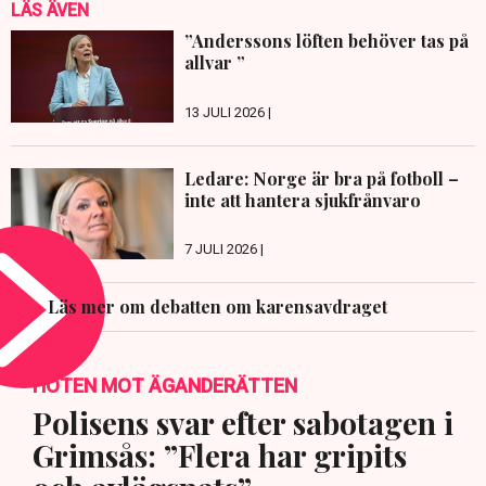
LÄS ÄVEN
”Anderssons löften behöver tas på
allvar ”
13 JULI 2026 |
Ledare: Norge är bra på fotboll –
inte att hantera sjukfrånvaro
7 JULI 2026 |
Läs mer om debatten om karensavdraget
HOTEN MOT ÄGANDERÄTTEN
Polisens svar efter sabotagen i
Grimsås: ”Flera har gripits