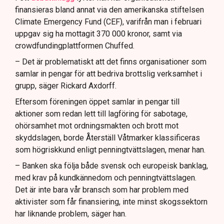
finansieras bland annat via den amerikanska stiftelsen
Climate Emergency Fund (CEF), varifrån man i februari
uppgav sig ha mottagit 370 000 kronor, samt via
crowdfundingplattformen Chuffed.
– Det är problematiskt att det finns organisationer som
samlar in pengar för att bedriva brottslig verksamhet i
grupp, säger Rickard Axdorff.
Eftersom föreningen öppet samlar in pengar till
aktioner som redan lett till lagföring för sabotage,
ohörsamhet mot ordningsmakten och brott mot
skyddslagen, borde Återställ Våtmarker klassificeras
som högriskkund enligt penningtvättslagen, menar han.
– Banken ska följa både svensk och europeisk banklag,
med krav på kundkännedom och penningtvättslagen.
Det är inte bara vår bransch som har problem med
aktivister som får finansiering, inte minst skogssektorn
har liknande problem, säger han.