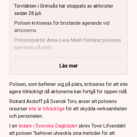
Torvtäkten i Grimsås har stoppats av aktivister
sedan 28 juli.
Polisen kritiseras för bristande agerande vid
aktionerna.
Polisinspektör Anna-Lena Mann förklarar polisens
agerande på plats.
40 personer misstänks med cirka 120
brottsmisstankar kopplade.
Läs mer
Polisen använder drönare och uniformerad polis
för att dokumentera bevis.
Polisen, som befinner sig på plats, kritiseras för att inte
agera tillräckligt då aktionerna kan fortgå för öppen ridå.
Samtidigt är polisarbetet komplext när det gäller
att navigera juridiska rättigheter och gränser.
Rickard Axdorff på Svensk Torv, anser att polisens
resurser
inte är tillräckliga
för att skydda verksamheten
och personalen.
I en
ledare i Svenska Dagbladet
skrev Tove Lifvendahl
att polisen ”behöver utveckla sina metoder för att