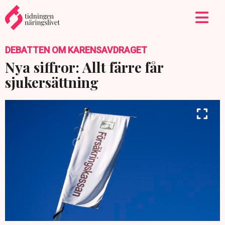
DEBATTEN OM KARENSAVDRAGET
Nya siffror: Allt färre får
sjukersättning