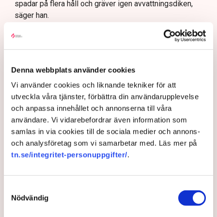
spadar på flera håll och gräver igen avvattningsdiken,
säger han.
Sprider ogräsfrön
Det här är tredje året i rad som Grimsås utsätts för
blockader. Nytt för i år är att aktivisterna sprider
Denna webbplats använder cookies
ogräsfrön på täktens yta.
Vi använder cookies och liknande tekniker för att
– De gick i bredd och kastade ut frön överallt, säger
utveckla våra tjänster, förbättra din användarupplevelse
han.
och anpassa innehållet och annonserna till våra
Då det översta lagret används till odlingstorv, riskerar
användare. Vi vidarebefordrar även information som
stora delar av, eller hela, torvtäkten att bli otjänlig och
samlas in via cookies till de sociala medier och annons-
oanvändbar.
och analysföretag som vi samarbetar med. Läs mer på
tn.se/integritet-personuppgifter/
.
– Vi måste ta bort den del av täkten som är
kontaminerad, och det innebär stora kostnader. Jag vet
inte hur mycket det rör sig om i år, men bara förra året
Samtyckesval
kostade skadegörelsen på dikena flera hundra tusen,
Nödvändig
säger han.