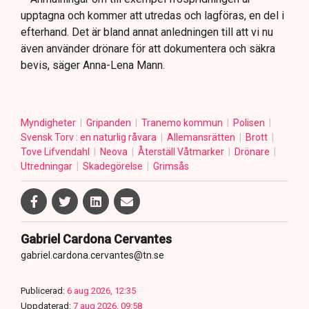
upptagna och kommer att utredas och lagföras, en del i
efterhand. Det är bland annat anledningen till att vi nu
även använder drönare för att dokumentera och säkra
bevis, säger Anna-Lena Mann.
Myndigheter
Gripanden
Tranemo kommun
Polisen
Svensk Torv : en naturlig råvara
Allemansrätten
Brott
Tove Lifvendahl
Neova
Återställ Våtmarker
Drönare
Utredningar
Skadegörelse
Grimsås
Gabriel Cardona Cervantes
gabriel.cardona.cervantes@tn.se
Publicerad:
6 aug 2026, 12:35
Uppdaterad:
7 aug 2026, 09:58