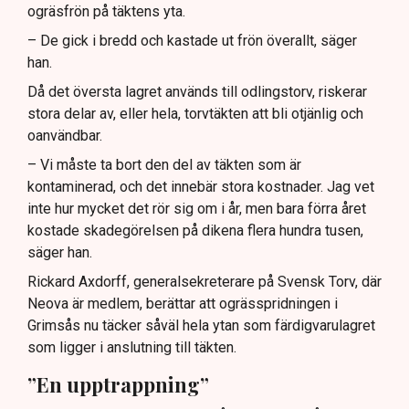
ogräsfrön på täktens yta.
– De gick i bredd och kastade ut frön överallt, säger
han.
Då det översta lagret används till odlingstorv, riskerar
stora delar av, eller hela, torvtäkten att bli otjänlig och
oanvändbar.
– Vi måste ta bort den del av täkten som är
kontaminerad, och det innebär stora kostnader. Jag vet
inte hur mycket det rör sig om i år, men bara förra året
kostade skadegörelsen på dikena flera hundra tusen,
säger han.
Rickard Axdorff, generalsekreterare på Svensk Torv, där
Neova är medlem, berättar att ogrässpridningen i
Grimsås nu täcker såväl hela ytan som färdigvarulagret
som ligger i anslutning till täkten.
”En upptrappning”