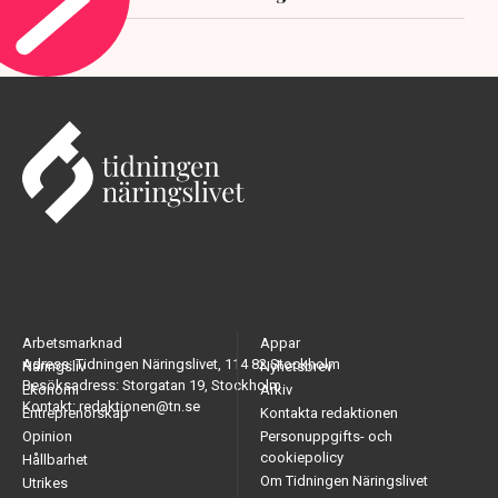
Arbetsmarknad
Appar
Adress: Tidningen Näringslivet, 114 82 Stockholm
Näringsliv
Nyhetsbrev
Besöksadress: Storgatan 19, Stockholm
Ekonomi
Arkiv
Kontakt: redaktionen@tn.se
Entreprenörskap
Kontakta redaktionen
Opinion
Personuppgifts- och
cookiepolicy
Hållbarhet
Om Tidningen Näringslivet
Utrikes