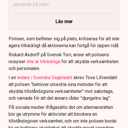
agerande på plats.
40 personer misstänks med cirka 120
brottsmisstankar kopplade.
Läs mer
Polisen använder drönare och uniformerad polis
för att dokumentera bevis.
Polisen, som befinner sig på plats, kritiseras för att inte
agera tillräckligt då aktionerna kan fortgå för öppen ridå.
Samtidigt är polisarbetet komplext när det gäller
att navigera juridiska rättigheter och gränser.
Rickard Axdorff på Svensk Torv, anser att polisens
resurser
inte är tillräckliga
för att skydda verksamheten
och personalen.
I en
ledare i Svenska Dagbladet
skrev Tove Lifvendahl
att polisen ”behöver utveckla sina metoder för att
skydda tillståndsgivna verksamheter” mot sabotage,
och varnade för att det annars råder ”djungelns lag”.
På sociala medier ifrågasätts det om allemansrätten
bör ge utrymme för aktivister att blockera en
tillståndsgiven verksamhet, och om inte polisen borde
ha en tydligare skyldighet att skydda privat egendom