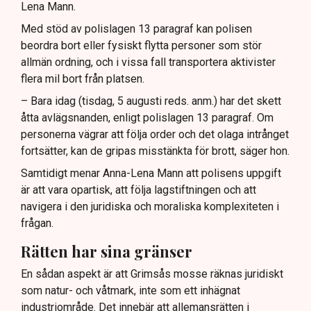
Lena Mann.
Med stöd av polislagen 13 paragraf kan polisen
beordra bort eller fysiskt flytta personer som stör
allmän ordning, och i vissa fall transportera aktivister
flera mil bort från platsen.
– Bara idag (tisdag, 5 augusti reds. anm.) har det skett
åtta avlägsnanden, enligt polislagen 13 paragraf. Om
personerna vägrar att följa order och det olaga intrånget
fortsätter, kan de gripas misstänkta för brott, säger hon.
Samtidigt menar Anna-Lena Mann att polisens uppgift
är att vara opartisk, att följa lagstiftningen och att
navigera i den juridiska och moraliska komplexiteten i
frågan.
Rätten har sina gränser
En sådan aspekt är att Grimsås mosse räknas juridiskt
som natur- och våtmark, inte som ett inhägnat
industriområde. Det innebär att allemansrätten i