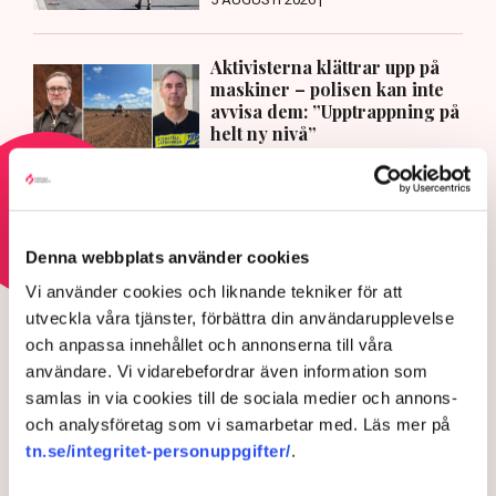
Aktivisterna klättrar upp på
maskiner – polisen kan inte
avvisa dem: ”Upptrappning på
helt ny nivå”
3 AUGUSTI 2026 |
Läs mer om hoten mot äganderätten
Denna webbplats använder cookies
Vi använder cookies och liknande tekniker för att
HOTEN MOT ÄGANDERÄTTEN
utveckla våra tjänster, förbättra din användarupplevelse
Aktivisterna klättrar upp på
och anpassa innehållet och annonserna till våra
maskiner – polisen kan inte
användare. Vi vidarebefordrar även information som
avvisa dem: ”Upptrappning
samlas in via cookies till de sociala medier och annons-
på helt ny nivå”
och analysföretag som vi samarbetar med. Läs mer på
tn.se/integritet-personuppgifter/
.