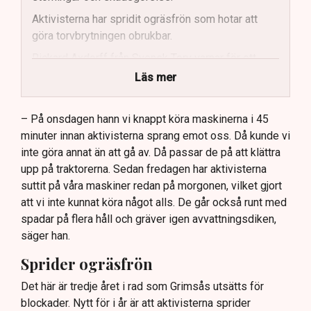
Aktivisterna har spridit ogräsfrön som hotar att
göra torvbrytningen obrukbar.
Rickard Axdorff från Svensk Torv varnar för ett
stort ekonomiskt sabotage.
Läs mer
Dialogpolisen på plats står maktlös inför
aktivisternas handlingar.
– På onsdagen hann vi knappt köra maskinerna i 45
minuter innan aktivisterna sprang emot oss. Då kunde vi
Frågor kvarstår om finansiering av illegal aktivism.
inte göra annat än att gå av. Då passar de på att klättra
upp på traktorerna. Sedan fredagen har aktivisterna
suttit på våra maskiner redan på morgonen, vilket gjort
att vi inte kunnat köra något alls. De går också runt med
spadar på flera håll och gräver igen avvattningsdiken,
säger han.
Sprider ogräsfrön
Det här är tredje året i rad som Grimsås utsätts för
blockader. Nytt för i år är att aktivisterna sprider