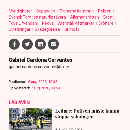
Myndigheter
Gripanden
Tranemo kommun
Polisen
Svensk Torv : en naturlig råvara
Allemansrätten
Brott
Tove Lifvendahl
Neova
Återställ Våtmarker
Drönare
Utredningar
Skadegörelse
Grimsås
Gabriel Cardona Cervantes
gabriel.cardona.cervantes@tn.se
Publicerad:
6 aug 2026, 12:35
Uppdaterad:
7 aug 2026, 09:58
LÄS ÄVEN
Ledare: Polisen måste kunna
stoppa sabotagen
5 AUGUSTI 2026 |