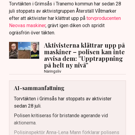
Torvtäkten i Grimsås i Tranemo kommun har sedan 28
juli stoppats av aktivistgruppen Återställ Våtmarker
efter att aktivister har klättrat upp på
torvproducenten
Neovas maskiner
, grävt igen diken och spridit
ogräsfrön över täkten.
Aktivisterna klättrar upp på
maskiner – polisen kan inte
avvisa dem: ”Upptrappning
på helt ny nivå”
Näringsliv
AI-sammanfattning
Torvtäkten i Grimsås har stoppats av aktivister
sedan 28 juli.
Polisen kritiseras för bristande agerande vid
aktionerna.
Polisinspektör Anna-Lena Mann förklarar polisens