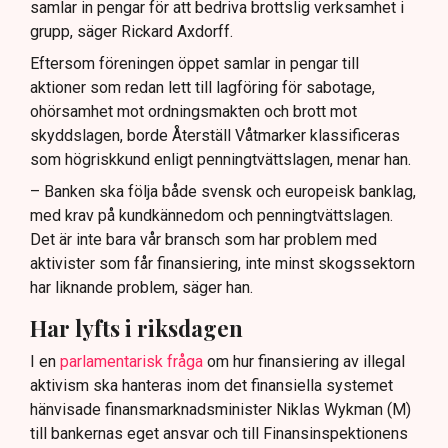
samlar in pengar för att bedriva brottslig verksamhet i
grupp, säger Rickard Axdorff.
Eftersom föreningen öppet samlar in pengar till
aktioner som redan lett till lagföring för sabotage,
ohörsamhet mot ordningsmakten och brott mot
skyddslagen, borde Återställ Våtmarker klassificeras
som högriskkund enligt penningtvättslagen, menar han.
– Banken ska följa både svensk och europeisk banklag,
med krav på kundkännedom och penningtvättslagen.
Det är inte bara vår bransch som har problem med
aktivister som får finansiering, inte minst skogssektorn
har liknande problem, säger han.
Har lyfts i riksdagen
I en
parlamentarisk fråga
om hur finansiering av illegal
aktivism ska hanteras inom det finansiella systemet
hänvisade finansmarknadsminister Niklas Wykman (M)
till bankernas eget ansvar och till Finansinspektionens