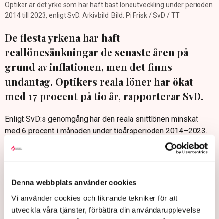
Optiker är det yrke som har haft bäst löneutveckling under perioden
2014 till 2023, enligt SvD. Arkivbild. Bild: Pi Frisk / SvD / TT
De flesta yrkena har haft
reallönesänkningar de senaste åren på
grund av inflationen, men det finns
undantag. Optikers reala löner har ökat
med 17 procent på tio år, rapporterar SvD.
Enligt SvD:s genomgång har den reala snittlönen minskat
med 6 procent i månaden under tioårsperioden 2014–2023.
Hur mycket lönerna stigit eller minskat skiljer sig dock
kraftigt åt mellan olika yrken.
Yrkena med bäst reallöneutveckling (lön minus inflation) är
optiker med 17 procents uppgång, speldesigner med 16
Denna webbplats använder cookies
procent och Intensivvårdssjuksköterskor med sju procent.
Vi använder cookies och liknande tekniker för att
De med sämst utveckling är fastighetsmäklare med –28
utveckla våra tjänster, förbättra din användarupplevelse