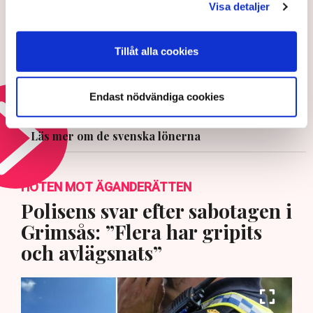
Visa detaljer
20 APRIL 2026 |
Tillåt alla cookies
Så kan Kinachocken avgöra de
svenska lönerna – ”Måste ta hotet
på allvar”
Endast nödvändiga cookies
8 APRIL 2026 |
Läs mer om de svenska lönerna
HOTEN MOT ÄGANDERÄTTEN
Polisens svar efter sabotagen i
Grimsås: ”Flera har gripits
och avlägsnats”