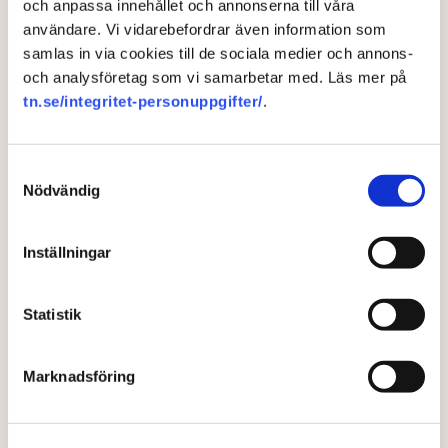
procent, piloter med –23 procent och åklagare med –23
och anpassa innehållet och annonserna till våra
procent.
användare. Vi vidarebefordrar även information som
samlas in via cookies till de sociala medier och annons-
SvD: Vinnarna och förlorarna i det svenska löneracet
och analysföretag som vi samarbetar med. Läs mer på
tn.se/integritet-personuppgifter/
.
Inflation
Åklagare
Samtyckesval
Nödvändig
Redaktionen
Inställningar
Publicerad:
2 apr 2025, 15:00
Statistik
Uppdaterad:
9 apr 2025, 09:00
LÄS ÄVEN
Marknadsföring
Svenska löner ökar snabbare än i
euroområdet – ”Vi behöver växla
ner”