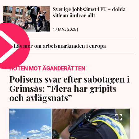
Sverige jobbsämst i EU – dolda
siffran ändrar allt
17 MAJ 2026 |
Läs mer om arbetsmarknaden i europa
HOTEN MOT ÄGANDERÄTTEN
Polisens svar efter sabotagen i
Grimsås: ”Flera har gripits
och avlägsnats”