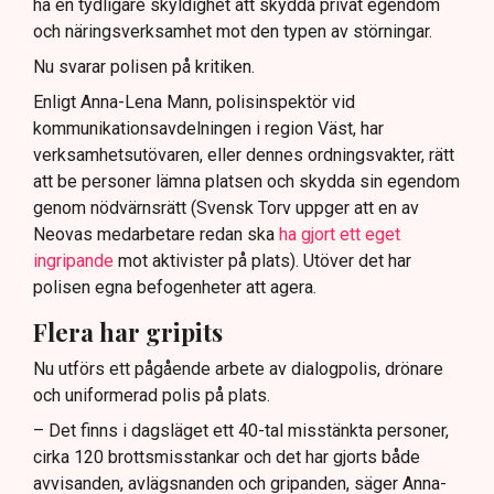
ha en tydligare skyldighet att skydda privat egendom
och näringsverksamhet mot den typen av störningar.
Nu svarar polisen på kritiken.
Enligt Anna-Lena Mann, polisinspektör vid
kommunikationsavdelningen i region Väst, har
verksamhetsutövaren, eller dennes ordningsvakter, rätt
att be personer lämna platsen och skydda sin egendom
genom nödvärnsrätt (Svensk Torv uppger att en av
Neovas medarbetare redan ska
ha gjort ett eget
ingripande
mot aktivister på plats). Utöver det har
polisen egna befogenheter att agera.
Flera har gripits
Nu utförs ett pågående arbete av dialogpolis, drönare
och uniformerad polis på plats.
– Det finns i dagsläget ett 40-tal misstänkta personer,
cirka 120 brottsmisstankar och det har gjorts både
avvisanden, avlägsnanden och gripanden, säger Anna-