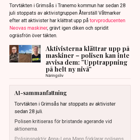
Torvtäkten i Grimsås i Tranemo kommun har sedan 28
juli stoppats av aktivistgruppen Återställ Våtmarker
efter att aktivister har klättrat upp på
torvproducenten
Neovas maskiner
, grävt igen diken och spridit
ogräsfrön över täkten.
Aktivisterna klättrar upp på
maskiner – polisen kan inte
avvisa dem: ”Upptrappning
på helt ny nivå”
Näringsliv
AI-sammanfattning
Torvtäkten i Grimsås har stoppats av aktivister
sedan 28 juli.
Polisen kritiseras för bristande agerande vid
aktionerna.
Polisinspektör Anna-Lena Mann förklarar polisens