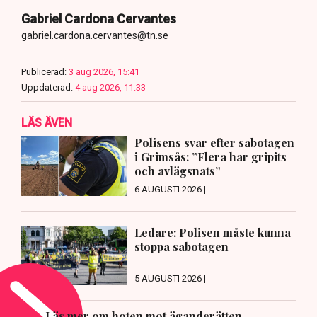
Gabriel Cardona Cervantes
gabriel.cardona.cervantes@tn.se
Publicerad:
3 aug 2026, 15:41
Uppdaterad:
4 aug 2026, 11:33
LÄS ÄVEN
Polisens svar efter sabotagen
i Grimsås: ”Flera har gripits
och avlägsnats”
6 AUGUSTI 2026 |
Ledare: Polisen måste kunna
stoppa sabotagen
5 AUGUSTI 2026 |
Läs mer om hoten mot äganderätten