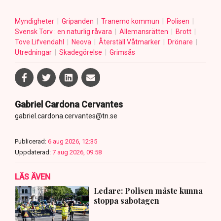
Myndigheter
Gripanden
Tranemo kommun
Polisen
Svensk Torv : en naturlig råvara
Allemansrätten
Brott
Tove Lifvendahl
Neova
Återställ Våtmarker
Drönare
Utredningar
Skadegörelse
Grimsås
Gabriel Cardona Cervantes
gabriel.cardona.cervantes@tn.se
Publicerad:
6 aug 2026, 12:35
Uppdaterad:
7 aug 2026, 09:58
LÄS ÄVEN
Ledare: Polisen måste kunna
stoppa sabotagen