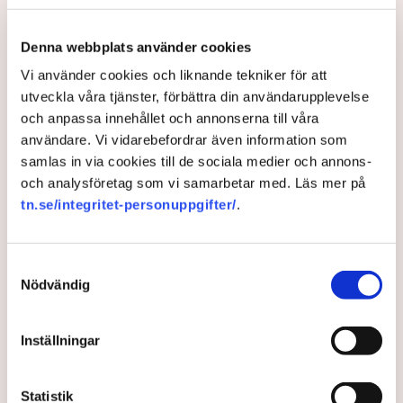
oss”, säger Mats Henriksson,
Denna webbplats använder cookies
tillståndsansvarig på Neova, till TN. Nu
Vi använder cookies och liknande tekniker för att
varnar branschen för skador på
utveckla våra tjänster, förbättra din användarupplevelse
uppemot 100 miljoner kronor.
och anpassa innehållet och annonserna till våra
användare. Vi vidarebefordrar även information som
Brytningen av torvtäkten i Grimsås lamslås av
samlas in via cookies till de sociala medier och annons-
aktivistgruppen Återställ Våtmarker. Mats Henriksson,
och analysföretag som vi samarbetar med. Läs mer på
tillståndsansvarig på Neova, som befinner sig på plats,
tn.se/integritet-personuppgifter/
.
beskriver hur ett 40-tal personer spred ut sig över den
tillståndsgivna verksamhetsytan förra veckan och
stoppade all pågående verksamhet.
Samtyckesval
Nödvändig
AI-sammanfattning
Aktivistgruppen Återställ Våtmarker har stoppat
Inställningar
torvbrytningen i Grimsås.
Mats Henriksson från Neova beskriver omfattande
Statistik