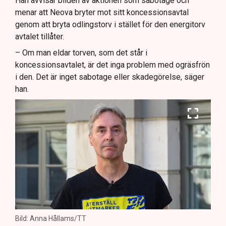
Han avvisar bilden av aktionen som sabotage och
menar att Neova bryter mot sitt koncessionsavtal
genom att bryta odlingstorv i stället för den energitorv
avtalet tillåter.
– Om man eldar torven, som det står i
koncessionsavtalet, är det inga problem med ogräsfrön
i den. Det är inget sabotage eller skadegörelse, säger
han.
Bild: Anna Hållams/TT