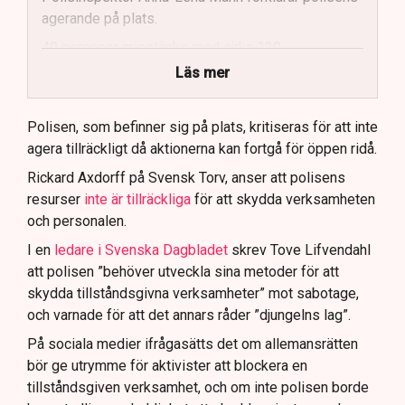
agerande på plats.
40 personer misstänks med cirka 120
brottsmisstankar kopplade.
Läs mer
Polisen använder drönare och uniformerad polis
för att dokumentera bevis.
Polisen, som befinner sig på plats, kritiseras för att inte
agera tillräckligt då aktionerna kan fortgå för öppen ridå.
Samtidigt är polisarbetet komplext när det gäller
att navigera juridiska rättigheter och gränser.
Rickard Axdorff på Svensk Torv, anser att polisens
resurser
inte är tillräckliga
för att skydda verksamheten
och personalen.
I en
ledare i Svenska Dagbladet
skrev Tove Lifvendahl
att polisen ”behöver utveckla sina metoder för att
skydda tillståndsgivna verksamheter” mot sabotage,
och varnade för att det annars råder ”djungelns lag”.
På sociala medier ifrågasätts det om allemansrätten
bör ge utrymme för aktivister att blockera en
tillståndsgiven verksamhet, och om inte polisen borde