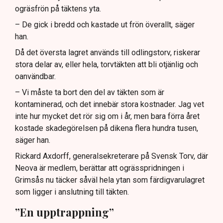
ogräsfrön på täktens yta.
– De gick i bredd och kastade ut frön överallt, säger
han.
Då det översta lagret används till odlingstorv, riskerar
stora delar av, eller hela, torvtäkten att bli otjänlig och
oanvändbar.
– Vi måste ta bort den del av täkten som är
kontaminerad, och det innebär stora kostnader. Jag vet
inte hur mycket det rör sig om i år, men bara förra året
kostade skadegörelsen på dikena flera hundra tusen,
säger han.
Rickard Axdorff, generalsekreterare på Svensk Torv, där
Neova är medlem, berättar att ogrässpridningen i
Grimsås nu täcker såväl hela ytan som färdigvarulagret
som ligger i anslutning till täkten.
”En upptrappning”