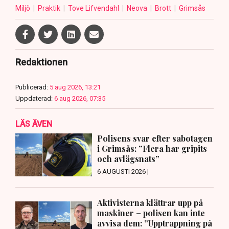
Miljö
Praktik
Tove Lifvendahl
Neova
Brott
Grimsås
Redaktionen
Publicerad:
5 aug 2026, 13:21
Uppdaterad:
6 aug 2026, 07:35
LÄS ÄVEN
Polisens svar efter sabotagen
i Grimsås: ”Flera har gripits
och avlägsnats”
6 AUGUSTI 2026 |
Aktivisterna klättrar upp på
maskiner – polisen kan inte
avvisa dem: ”Upptrappning på