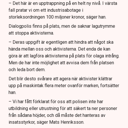
– Det här är en upptrappning på en helt ny nivå. I värsta
fall pratar vi om ett industrisabotage i
storleksordningen 100 miljoner kronor, säger han.
Dialogpolis finns på plats, men de saknar lagutrymme
att stoppa aktivisterna.
– Deras uppgift är egentligen att hindra att något ska
hända mellan oss och aktivisterna. Det enda de kan
göra är att lagföra aktivisterna på plats för olaga intrång.
Men de har inte möjlighet att avvisa dem från platsen
och leda bort dem.
Det blir desto svårare att agera när aktivister klättrar
upp på maskintak flera meter ovanför marken, fortsätter
han.
– Vi har fått förklarat för oss att polisen inte har
utbildning eller utrustning för att säkert ta ner personer
från sådana höjder, och då måste det hanteras av
insatsstyrkor, säger Mats Henriksson.