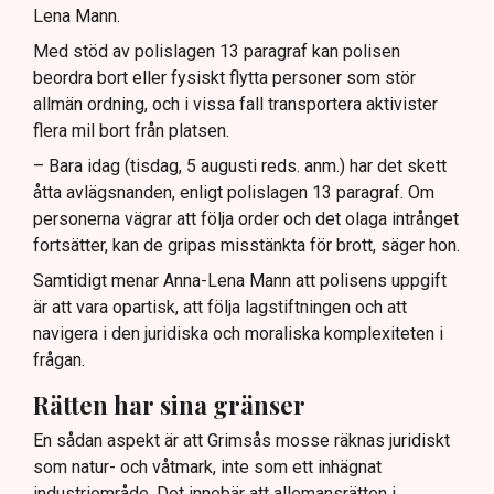
Lena Mann.
Med stöd av polislagen 13 paragraf kan polisen
beordra bort eller fysiskt flytta personer som stör
allmän ordning, och i vissa fall transportera aktivister
flera mil bort från platsen.
– Bara idag (tisdag, 5 augusti reds. anm.) har det skett
åtta avlägsnanden, enligt polislagen 13 paragraf. Om
personerna vägrar att följa order och det olaga intrånget
fortsätter, kan de gripas misstänkta för brott, säger hon.
Samtidigt menar Anna-Lena Mann att polisens uppgift
är att vara opartisk, att följa lagstiftningen och att
navigera i den juridiska och moraliska komplexiteten i
frågan.
Rätten har sina gränser
En sådan aspekt är att Grimsås mosse räknas juridiskt
som natur- och våtmark, inte som ett inhägnat
industriområde. Det innebär att allemansrätten i