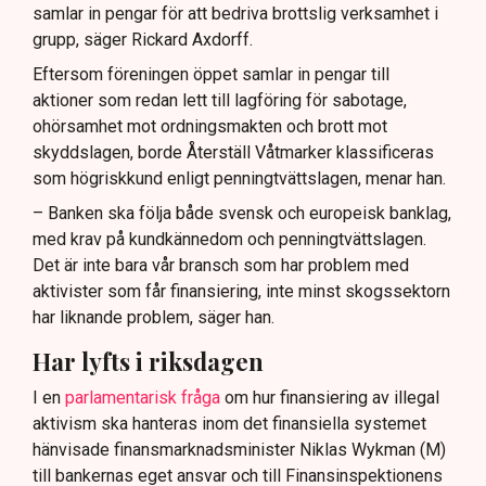
samlar in pengar för att bedriva brottslig verksamhet i
grupp, säger Rickard Axdorff.
Eftersom föreningen öppet samlar in pengar till
aktioner som redan lett till lagföring för sabotage,
ohörsamhet mot ordningsmakten och brott mot
skyddslagen, borde Återställ Våtmarker klassificeras
som högriskkund enligt penningtvättslagen, menar han.
– Banken ska följa både svensk och europeisk banklag,
med krav på kundkännedom och penningtvättslagen.
Det är inte bara vår bransch som har problem med
aktivister som får finansiering, inte minst skogssektorn
har liknande problem, säger han.
Har lyfts i riksdagen
I en
parlamentarisk fråga
om hur finansiering av illegal
aktivism ska hanteras inom det finansiella systemet
hänvisade finansmarknadsminister Niklas Wykman (M)
till bankernas eget ansvar och till Finansinspektionens