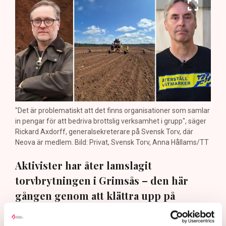
"Det är problematiskt att det finns organisationer som samlar
in pengar för att bedriva brottslig verksamhet i grupp", säger
Rickard Axdorff, generalsekreterare på Svensk Torv, där
Neova är medlem. Bild: Privat, Svensk Torv, Anna Hållams/TT
Aktivister har åter lamslagit
torvbrytningen i Grimsås – den här
gången genom att klättra upp på
maskiner, gräva igen diken och sprida
ogräsfrön. ”Aktivisterna sprang emot