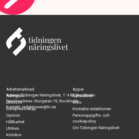
Arbetsmarknad
Appar
Adress: Tidningen Näringslivet, 114 82 Stockholm
Näringsliv
Nyhetsbrev
Besöksadress: Storgatan 19, Stockholm
Ekonomi
Arkiv
Kontakt: redaktionen@tn.se
Entreprenörskap
Kontakta redaktionen
Opinion
Personuppgifts- och
cookiepolicy
Hållbarhet
Om Tidningen Näringslivet
Utrikes
Krönikor