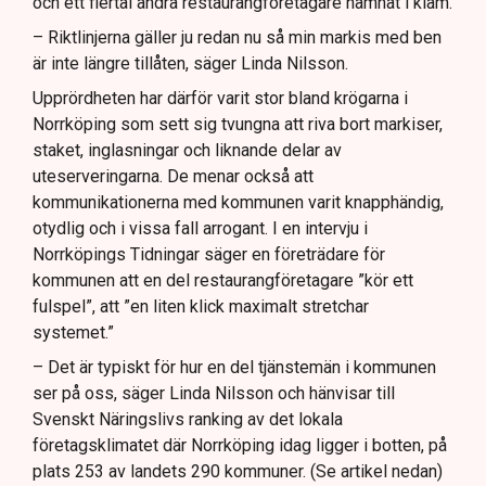
och ett flertal andra restaurangföretagare hamnat i kläm.
– Riktlinjerna gäller ju redan nu så min markis med ben
är inte längre tillåten, säger Linda Nilsson.
Upprördheten har därför varit stor bland krögarna i
Norrköping som sett sig tvungna att riva bort markiser,
staket, inglasningar och liknande delar av
uteserveringarna. De menar också att
kommunikationerna med kommunen varit knapphändig,
otydlig och i vissa fall arrogant. I en intervju i
Norrköpings Tidningar säger en företrädare för
kommunen att en del restaurangföretagare ”kör ett
fulspel”, att ”en liten klick maximalt stretchar
systemet.”
– Det är typiskt för hur en del tjänstemän i kommunen
ser på oss, säger Linda Nilsson och hänvisar till
Svenskt Näringslivs ranking av det lokala
företagsklimatet där Norrköping idag ligger i botten, på
plats 253 av landets 290 kommuner. (Se artikel nedan)