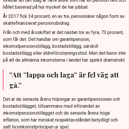
innebär att det idag är färre äldre som har en pension helt och
hållet baserad på hur mycket de har jobbat.
År 2017 fick 34 procent, en av tre, pensionärer någon form av
skattefinansierat pensionsbidrag.
Från och med årsskiftet är det nästan tre av fyra, 73 procent,
som får det. Det handlar om garantipension,
inkomstpensionstillägg, bostadstillägg, särskilt
bostadstillägg eller äldreförsörjningsstöd. Men det beror inte
på att de allmänna inkomsterna i landet har sjunkit dramatiskt.
”Att ”lappa och laga” är fel väg att
gå.”
Det är de senaste årens höjningar av garantipensionen och
bostadstillägget, tillsammans med införandet av
inkomstpensionstillägget och de senaste årens höga
inflation, som har minskat respektavståndet betydligt och
satt livsinkomstprincipen ur spel.