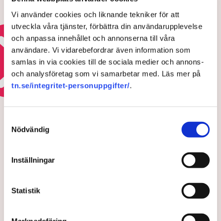
Så mycket rikare har
pensionärerna blivit på tio år –
Vi använder cookies och liknande tekniker för att
”Nio av tio är nöjda”
utveckla våra tjänster, förbättra din användarupplevelse
10 JUNI 2026 |
och anpassa innehållet och annonserna till våra
användare. Vi vidarebefordrar även information som
Läs mer om framtidens pensioner
samlas in via cookies till de sociala medier och annons-
och analysföretag som vi samarbetar med. Läs mer på
tn.se/integritet-personuppgifter/
.
REGELKRÅNGLET
Ultimatumet: Bort med
Samtyckesval
markisen eller ingen
Nödvändig
uteservering – ”Rena
utpressningssituationen”
Inställningar
Statistik
Marknadsföring