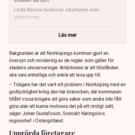
stödben tas bort.
Linda Nilsson beskriver situationen som
utpressning.
Flera krögare kritiserar kommunen för otydlig
kommunikation.
Läs mer
Kommunen vill skapa enhetliga regler för
uteserveringar.
Bakgrunden är att Norrköpings kommun gjort en
översyn och revidering av de regler som gäller för
Lindas Kula ställer in uteserveringen för
stadens uteserveringar. Ambitionen är att tillstånden
sommaren.
ska vara enhetliga och enkla att leva upp till.
– Tidigare har det varit ett problem i Norrköping med en
godtycklighet kring den här branschen, där kommunen
tillåtit vissa krögare att göra saker som andra inte fått
göra utan att kunna motivera det på ett rimligt sätt,
säger Johan Gustafsson, Svenskt Näringslivs
regionchef i Östergötland.
Upprörda företagare