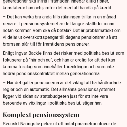
generationer ska infria i framtiden innebär alltid risker,
konstaterar han och jämför det med att handla på kredit.
– Det kan verka bra ända tills räkningen trillar in en månad
senare. I pensionssystemet är det längre ställtider innan
notan kommer. Vem ska då betala? Det är problematiskt om
vi delar ut överskottspengar till dagens pensionärer så att
bromsen slår till för framtidens pensionärer.
Enligt Ingvar Backle finns det risker med politiska beslut som
fokuserar på ”här och nu”, och han är orolig för att det kan
komma förslag som innehåller förenklingar och som inte
hedrar pensionskontraktet mellan generationerna.
– När det gäller pensionerna är det viktigt att ha hårdkodade
regler och en automatik. Det allmänna pensionssystemet
ligger vid sidan av statsbudgeten just för att inte vara
beroende av växlingar i politiska beslut, säger han.
Komplext pensionssystem
Svenskt Näringsliv pekar ut ett antal parametrar utöver de