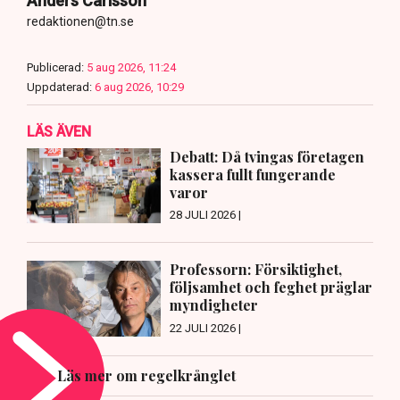
Anders Carlsson
redaktionen@tn.se
Publicerad:
5 aug 2026, 11:24
Uppdaterad:
6 aug 2026, 10:29
LÄS ÄVEN
Debatt: Då tvingas företagen
kassera fullt fungerande
varor
28 JULI 2026 |
Professorn: Försiktighet,
följsamhet och feghet präglar
myndigheter
22 JULI 2026 |
Läs mer om regelkrånglet