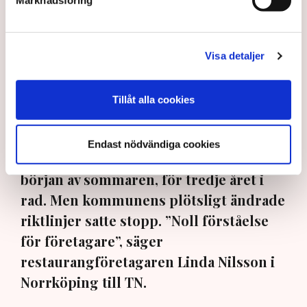
Visa detaljer
”Riktlinjerna gäller ju redan nu så min markis med ben är inte
Tillåt alla cookies
längre tillåten”, säger Linda Nilsson som driver Lindas Kula i
Norrköping. Bild: Privat
Endast nödvändiga cookies
Uteserveringen skulle ha öppnat i
början av sommaren, för tredje året i
rad. Men kommunens plötsligt ändrade
riktlinjer satte stopp. ”Noll förståelse
för företagare”, säger
restaurangföretagaren Linda Nilsson i
Norrköping till TN.