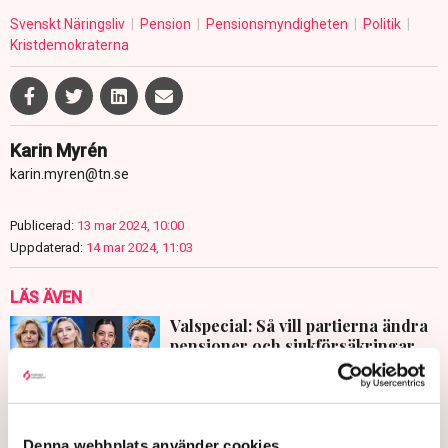
Svenskt Näringsliv
Pension
Pensionsmyndigheten
Politik
Kristdemokraterna
Karin Myrén
karin.myren@tn.se
Publicerad:
13 mar 2024, 10:00
Uppdaterad:
14 mar 2024, 11:03
LÄS ÄVEN
Valspecial: Så vill partierna ändra
pensioner och sjukförsäkringar
22 JUNI 2026 |
Denna webbplats använder cookies