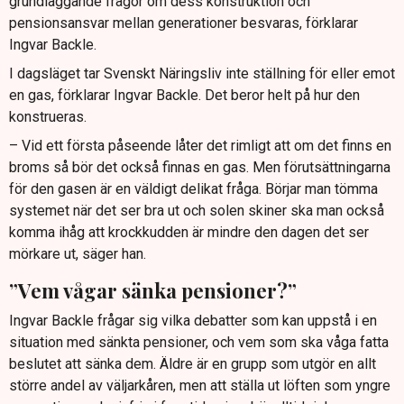
grundläggande frågor om dess konstruktion och
pensionsansvar mellan generationer besvaras, förklarar
Ingvar Backle.
I dagsläget tar Svenskt Näringsliv inte ställning för eller emot
en gas, förklarar Ingvar Backle. Det beror helt på hur den
konstrueras.
– Vid ett första påseende låter det rimligt att om det finns en
broms så bör det också finnas en gas. Men förutsättningarna
för den gasen är en väldigt delikat fråga. Börjar man tömma
systemet när det ser bra ut och solen skiner ska man också
komma ihåg att krockkudden är mindre den dagen det ser
mörkare ut, säger han.
”Vem vågar sänka pensioner?”
Ingvar Backle frågar sig vilka debatter som kan uppstå i en
situation med sänkta pensioner, och vem som ska våga fatta
beslutet att sänka dem. Äldre är en grupp som utgör en allt
större andel av väljarkåren, men att ställa ut löften som yngre