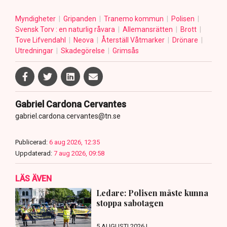
Myndigheter
Gripanden
Tranemo kommun
Polisen
Svensk Torv : en naturlig råvara
Allemansrätten
Brott
Tove Lifvendahl
Neova
Återställ Våtmarker
Drönare
Utredningar
Skadegörelse
Grimsås
Gabriel Cardona Cervantes
gabriel.cardona.cervantes@tn.se
Publicerad:
6 aug 2026, 12:35
Uppdaterad:
7 aug 2026, 09:58
LÄS ÄVEN
Ledare: Polisen måste kunna
stoppa sabotagen
5 AUGUSTI 2026 |