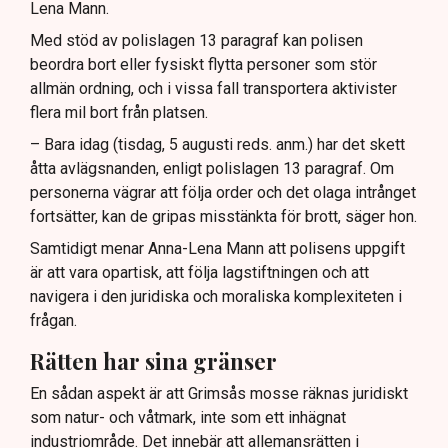
Lena Mann.
Med stöd av polislagen 13 paragraf kan polisen
beordra bort eller fysiskt flytta personer som stör
allmän ordning, och i vissa fall transportera aktivister
flera mil bort från platsen.
– Bara idag (tisdag, 5 augusti reds. anm.) har det skett
åtta avlägsnanden, enligt polislagen 13 paragraf. Om
personerna vägrar att följa order och det olaga intrånget
fortsätter, kan de gripas misstänkta för brott, säger hon.
Samtidigt menar Anna-Lena Mann att polisens uppgift
är att vara opartisk, att följa lagstiftningen och att
navigera i den juridiska och moraliska komplexiteten i
frågan.
Rätten har sina gränser
En sådan aspekt är att Grimsås mosse räknas juridiskt
som natur- och våtmark, inte som ett inhägnat
industriområde. Det innebär att allemansrätten i