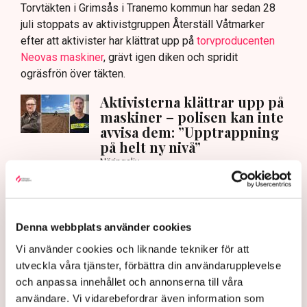
Torvtäkten i Grimsås i Tranemo kommun har sedan 28
juli stoppats av aktivistgruppen Återställ Våtmarker
efter att aktivister har klättrat upp på
torvproducenten
Neovas maskiner
, grävt igen diken och spridit
ogräsfrön över täkten.
Aktivisterna klättrar upp på
maskiner – polisen kan inte
avvisa dem: ”Upptrappning
på helt ny nivå”
Näringsliv
AI-sammanfattning
Torvtäkten i Grimsås har stoppats av aktivister
Denna webbplats använder cookies
sedan 28 juli.
Vi använder cookies och liknande tekniker för att
Polisen kritiseras för bristande agerande vid
utveckla våra tjänster, förbättra din användarupplevelse
aktionerna.
och anpassa innehållet och annonserna till våra
användare. Vi vidarebefordrar även information som
Polisinspektör Anna-Lena Mann förklarar polisens