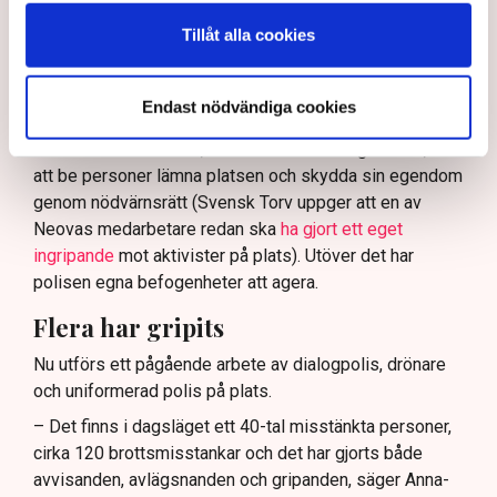
och näringsverksamhet mot den typen av störningar.
Tillåt alla cookies
Nu svarar polisen på kritiken.
Enligt Anna-Lena Mann, polisinspektör vid
Endast nödvändiga cookies
kommunikationsavdelningen i region Väst, har
verksamhetsutövaren, eller dennes ordningsvakter, rätt
att be personer lämna platsen och skydda sin egendom
genom nödvärnsrätt (Svensk Torv uppger att en av
Neovas medarbetare redan ska
ha gjort ett eget
ingripande
mot aktivister på plats). Utöver det har
polisen egna befogenheter att agera.
Flera har gripits
Nu utförs ett pågående arbete av dialogpolis, drönare
och uniformerad polis på plats.
– Det finns i dagsläget ett 40-tal misstänkta personer,
cirka 120 brottsmisstankar och det har gjorts både
avvisanden, avlägsnanden och gripanden, säger Anna-