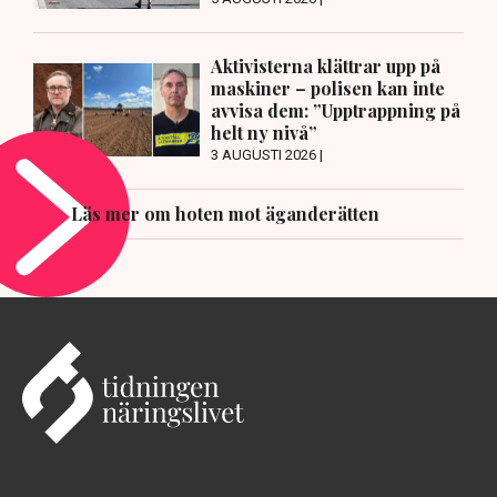
Aktivisterna klättrar upp på
maskiner – polisen kan inte
avvisa dem: ”Upptrappning på
helt ny nivå”
3 AUGUSTI 2026 |
Läs mer om hoten mot äganderätten