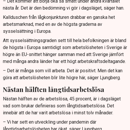
– Det kommer att börja öka så smått under andra kvartalet
nästa år. Det är den bedömning vi gör i dagsläget, säger han.
Kallduschen från lågkonjunkturen drabbar en ganska het
arbetsmarknad, med en av de högsta graderna av
sysselsättning i Europa.
Att sysselsättningsgraden sett till hela befolkningen är bland
de högsta i Europa samtidigt som arbetslösheten i Sverige är
högre än EU-snittet hänger samman med att Sverige jämfört
med många andra länder har ett högt arbetskraftsdeltagande.
– Det är många som vill arbeta. Det är positivt. Men det kan
göra att arbetslösheten blir lite högre här, säger Ljungberg.
Nästan hälften långtidsarbetslösa
Nästan hälften av de arbetslösa, 45 procent, är i dagsläget
vad som brukar definieras som långtidsarbetslösa. Det
innebär att de har varit arbetslösa i minst tolv månader.
– Vi har sett en utveckling under pandemin där
långtidsarbetslösheten har ökat, säger Ljungberg.