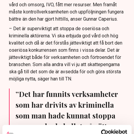
vård och omsorg, IVO, fått mer resurser. Men framåt
kontroll av anställda inom vården, anser
måste kontrollverksamheten och uppföljningen fungera
Vårdföretagarna.
bättre än den har gjort hittills, anser Gunnar Caperius.
– Det är superviktigt att stoppa de oseriösa och
kriminella aktörerna. Vi ska erbjuda god vård och hög
kvalitet och då är det förstås jätteviktigt att få bort den
oseriösa konkurrensen som finns i vissa delar. Det är
jätteviktigt både för verksamheten och förtroendet för
branschen. Som alla andra vill vi ju att skattepengarna
ska gå till det som de är avsedda för och göra största
möjliga nytta, säger han till TN.
”Det har funnits verksamheter
som har drivits av kriminella
som man hade kunnat stoppa
om man hade kollat på rätt