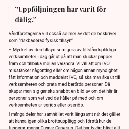
”Uppföljningen har varit för
dålig.”
Vårdföretagarna vill också se mer av det de beskriver
som ”riskbaserad fysisk tillsyn”.
– Mycket av den tillsyn som görs av tillståndspliktiga
verksamheter i dag går ut på att man skickar papper
fram och tillbaka mellan varandra. Vi vill att om IVO
misstänker någonting eller om någon annan myndighet
fått information och meddelat IVO, så ska man åka ut till
verksamheten och prata med berörda personer. Då
skapar man sig ganska snabbt en bild av om det här är
personer som vet vad de håller på med och om
verksamheten är seriös eller oseriös.
I många delar har samhället varit långsamt när det gäller
att känna igen olika brottsupplägg och förstå hur de
fungerar, menar Gunnar Caperius. Det har tyvärr blivit allt