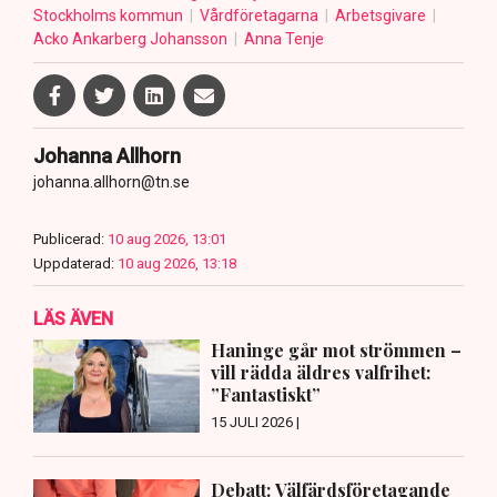
Stockholms kommun
Vårdföretagarna
Arbetsgivare
Acko Ankarberg Johansson
Anna Tenje
Johanna Allhorn
johanna.allhorn@tn.se
Publicerad:
10 aug 2026, 13:01
Uppdaterad:
10 aug 2026, 13:18
LÄS ÄVEN
Haninge går mot strömmen –
vill rädda äldres valfrihet:
”Fantastiskt”
15 JULI 2026 |
Debatt: Välfärdsföretagande