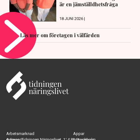
är en jämställdhetsfråga
18 JUNI 2026 |
Läs mer om företagen i välfärden
Arbetsmarknad
Appar
Adress: Tidningen Näringslivet, 114 82 Stockholm