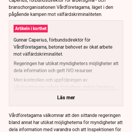
Caperius, förbundsdirektör för arbetsgivar- och
branschorganisationen Vårdföretagarna, läget i den
pågående kampen mot välfärdskriminaliteten.
Artikeln i korthet
Gunnar Caperius, förbundsdirektör för
Vårdföretagarna, betonar behovet av ökat arbete
mot välfärdskriminalitet.
Regeringen har utökat myndigheters möjligheter att
dela information och gett IVO resurser.
Men kontrollen och uppföljningen av
vårdinrättningar måste förbättras, enligt Caperius.
Vårdföretagarna vill se skärpta
Läs mer
bakgrundskontroller och mer fysisk tillsyn.
Stockholms stad ses som ett gott exempel när det
Vårdföretagarna välkomnar att den sittande regeringen
kommer till effektiv kontroll av vårdinrättningar.
bland annat har utökat möjligheterna för myndigheter att
dela information med varandra och att Inspektionen för
Framtida lagstiftning bör möjliggöra kontinuerlig