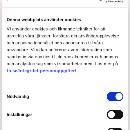
sätt.”
För att öka tempot i arbetet har Vårdföretagarna skickat
Denna webbplats använder cookies
ut en skrivelse till samtliga partier i socialutskottet och
Vi använder cookies och liknande tekniker för att
justitieutskottet. I skrivelsen påminner organisationen
utveckla våra tjänster, förbättra din användarupplevelse
om ett antal förslag som lagts fram tidigare, men som
och anpassa innehållet och annonserna till våra
av olika anledningar fortfarande inte har resulterat i
användare. Vi vidarebefordrar även information som
konkreta lagförslag.
samlas in via cookies till de sociala medier och annons-
och analysföretag som vi samarbetar med. Läs mer på
Vårdföretagarnas förslag på
tn.se/integritet-personuppgifter/
.
åtgärder mot välfärdskriminalitet
• Låt Polisen kontrollera och utfärda förordnande
Samtyckesval
för de som arbetar inom heldygnsinsatser för barn
Nödvändig
och unga, liknande den modell som idag gäller för
ordningsvakter
Inställningar
• Låt Polisen granska och ackreditera personer
som vill bedriva HVB-verksamhet eller andra