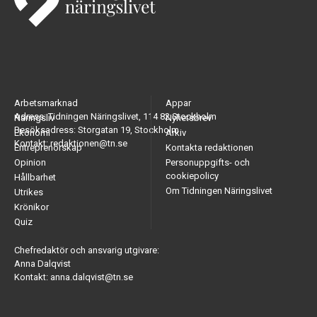
Arbetsmarknad
Appar
Adress: Tidningen Näringslivet, 114 82 Stockholm
Näringsliv
Nyhetsbrev
Besöksadress: Storgatan 19, Stockholm
Ekonomi
Arkiv
Kontakt: redaktionen@tn.se
Entreprenörskap
Kontakta redaktionen
Opinion
Personuppgifts- och
cookiepolicy
Hållbarhet
Om Tidningen Näringslivet
Utrikes
Krönikor
Quiz
Chefredaktör och ansvarig utgivare:
Anna Dalqvist
Kontakt: anna.dalqvist@tn.se