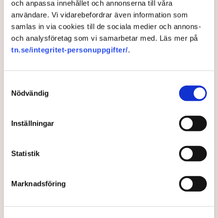
och anpassa innehållet och annonserna till våra
användare. Vi vidarebefordrar även information som
samlas in via cookies till de sociala medier och annons-
Ledare: ”Hur mycket
och analysföretag som vi samarbetar med. Läs mer på
vabbande tål Sverige
tn.se/integritet-personuppgifter/
.
egentligen?”
Samtyckesval
”Hur mycket vabbande tål Sverige egentligen?” Det
Nödvändig
reflekterar Ann-Charlotte Marteus över på
Expressens ledarsida.
Inställningar
3 years ago |
Av: Redaktionen
Statistik
Marknadsföring