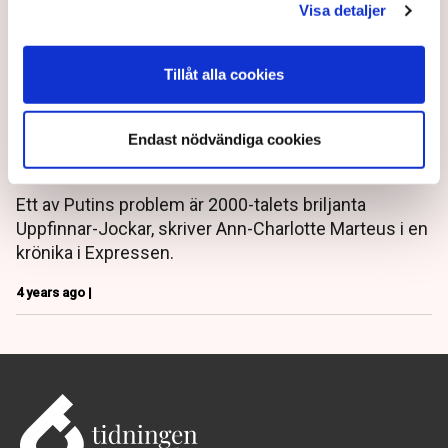
Visa detaljer
Tillåt alla cookies
”Billiga små drönare är en
Endast nödvändiga cookies
mardröm för Putin”
Ett av Putins problem är 2000-talets briljanta
Uppfinnar-Jockar, skriver Ann-Charlotte Marteus i en
krönika i Expressen.
4 years ago |