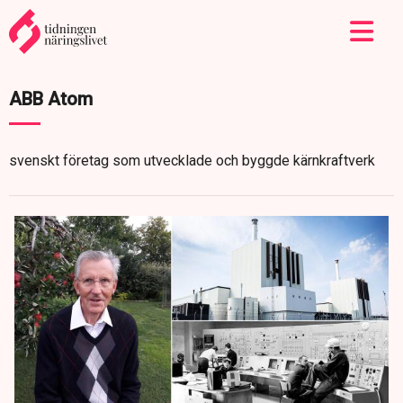
ABB Atom
svenskt företag som utvecklade och byggde kärnkraftverk