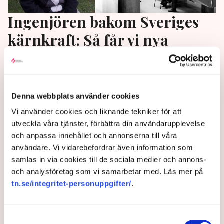
Ingenjören bakom Sveriges
kärnkraft: Så får vi nya
reaktorer inom sju år
Bengt Ivung var en av hjärnorna bakom den svenska
kärnkraften. I en exklusiv intervju med TN berättar
Denna webbplats använder cookies
han om planen som kan få nya reaktorer på plats
Vi använder cookies och liknande tekniker för att
inom sex till sju år. ”Vi borde göra som vi gjorde på
utveckla våra tjänster, förbättra din användarupplevelse
den tiden, när staten och kapitalet gick ihop i
och anpassa innehållet och annonserna till våra
gemensam sak”, säger han.
användare. Vi vidarebefordrar även information som
samlas in via cookies till de sociala medier och annons-
2 years ago |
Av: Pontus Nyman
och analysföretag som vi samarbetar med. Läs mer på
tn.se/integritet-personuppgifter/
.
Samtyckesval