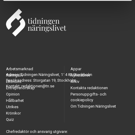
Arbetsmarknad
Appar
Adress: Tidningen Näringslivet, 114 82 Stockholm
Näringsliv
Nyhetsbrev
Besöksadress: Storgatan 19, Stockholm
Ekonomi
Arkiv
Kontakt: redaktionen@tn.se
Entreprenörskap
Kontakta redaktionen
Opinion
Personuppgifts- och
cookiepolicy
Hållbarhet
Om Tidningen Näringslivet
Utrikes
Krönikor
Quiz
Chefredaktör och ansvarig utgivare: