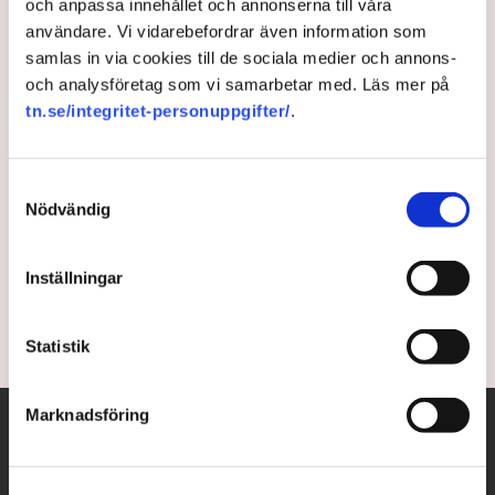
och anpassa innehållet och annonserna till våra
användare. Vi vidarebefordrar även information som
samlas in via cookies till de sociala medier och annons-
och analysföretag som vi samarbetar med. Läs mer på
Svenskarnas teknik avgör
tn.se/integritet-personuppgifter/
.
matchen
Samtyckesval
Glöm diskussioner om huruvida bollen var ute eller
Nödvändig
inne under en tennismatch. Svenska techbolaget
Playreplay har tagit fram ett system som avgör
tveksamma domslut, skriver Di.
Inställningar
4 years ago |
Av: Redaktionen
Statistik
Marknadsföring