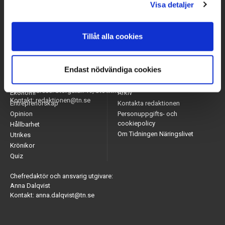
Visa detaljer
Tillåt alla cookies
Endast nödvändiga cookies
Arbetsmarknad
Appar
Adress: Tidningen Näringslivet, 114 82 Stockholm
Näringsliv
Nyhetsbrev
Besöksadress: Storgatan 19, Stockholm
Ekonomi
Arkiv
Kontakt: redaktionen@tn.se
Entreprenörskap
Kontakta redaktionen
Opinion
Personuppgifts- och
cookiepolicy
Hållbarhet
Om Tidningen Näringslivet
Utrikes
Krönikor
Quiz
Chefredaktör och ansvarig utgivare:
Anna Dalqvist
Kontakt: anna.dalqvist@tn.se