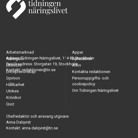
Arbetsmarknad
Appar
Adress: Tidningen Näringslivet, 114 82 Stockholm
Näringsliv
Nyhetsbrev
Besöksadress: Storgatan 19, Stockholm
Ekonomi
Arkiv
Kontakt: redaktionen@tn.se
Entreprenörskap
Kontakta redaktionen
Opinion
Personuppgifts- och
cookiepolicy
Hållbarhet
Om Tidningen Näringslivet
Utrikes
Krönikor
Quiz
Chefredaktör och ansvarig utgivare:
Anna Dalqvist
Kontakt: anna.dalqvist@tn.se