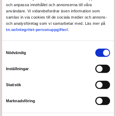
och anpassa innehållet och annonserna till våra
användare. Vi vidarebefordrar även information som
samlas in via cookies till de sociala medier och annons-
och analysföretag som vi samarbetar med. Läs mer på
Återhämtning för sjöfarten
tn.se/integritet-personuppgifter/
.
Fortfarande är det färre resenärer som tar färjan
jämfört med före pandemin, men det ökar, visar
Samtyckesval
färsk statistik.
Nödvändig
3 years ago |
Av: Redaktionen
Inställningar
Statistik
Marknadsföring