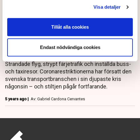
Visa detaljer
Ett år med krisen: Företagen
Tillåt alla cookies
går på knäna – ”Värsta på 122
år”
Endast nödvändiga cookies
Strandade flyg, strypt färjetrafik och inställda buss-
och taxiresor. Coronarestriktionerna har försatt den
svenska transportbranschen i sin djupaste kris
någonsin – och stiltjen pågår fortfarande.
5 years ago |
Av: Gabriel Cardona Cervantes