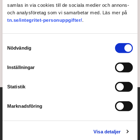
samlas in via cookies till de sociala medier och annons-
Allt tuffare läge för rysk
och analysföretag som vi samarbetar med. Läs mer på
tn.se/integritet-personuppgifter/
.
ekonomi
Rysslands ekonomi förväntas växa med blott 0,4
Samtyckesval
procent i år, en kraftig nedgradering från en tidigare
Nödvändig
tillväxt på 1,4 procent.
Inställningar
2 months ago |
Statistik
Marknadsföring
Visa detaljer