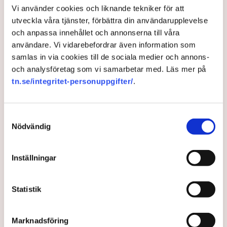
Vi använder cookies och liknande tekniker för att
Myndigheter kör över
utveckla våra tjänster, förbättra din användarupplevelse
och anpassa innehållet och annonserna till våra
företagare och husägare –
användare. Vi vidarebefordrar även information som
”80 procent av tomtvärdet
samlas in via cookies till de sociala medier och annons-
och analysföretag som vi samarbetar med. Läs mer på
försvinner”
tn.se/integritet-personuppgifter/
.
Myndigheter tvingar fram dammrivningar över hela
landet och medborgarna ser sina sjöar försvinna
Samtyckesval
eller krympa utan att kunna göra något åt det.
Nödvändig
Tomtvärden sjunker och unika kulturmiljöer hotas
vilket har skapat en proteststorm. ”Min uppfattning
Inställningar
är att både miljödomstolar och länsstyrelser inte har
något emot att våra sjöar försvinner”, säger
företagaren Anders Moberg till TN.
Statistik
1 year ago |
Av: Henrik Svidén
Marknadsföring