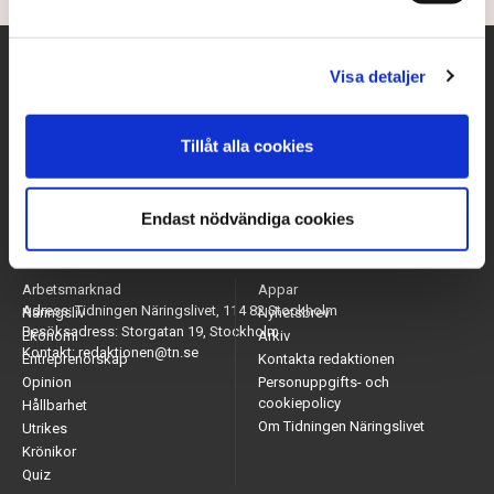
Visa detaljer
Tillåt alla cookies
Endast nödvändiga cookies
Arbetsmarknad
Appar
Adress: Tidningen Näringslivet, 114 82 Stockholm
Näringsliv
Nyhetsbrev
Besöksadress: Storgatan 19, Stockholm
Ekonomi
Arkiv
Kontakt: redaktionen@tn.se
Entreprenörskap
Kontakta redaktionen
Opinion
Personuppgifts- och
cookiepolicy
Hållbarhet
Om Tidningen Näringslivet
Utrikes
Krönikor
Quiz