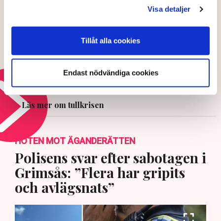
Visa detaljer
6 AUGUSTI 2026 |
Tillåt alla cookies
Efter Trumps tullmiss – Amazon
får miljardersättning
Endast nödvändiga cookies
31 JULI 2026 |
Läs mer om tullkrisen
HOTEN MOT ÄGANDERÄTTEN
Polisens svar efter sabotagen i
Grimsås: ”Flera har gripits
och avlägsnats”