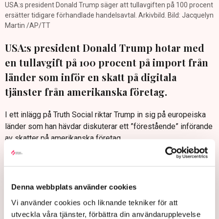
USA:s president Donald Trump säger att tullavgiften på 100 procent
ersätter tidigare förhandlade handelsavtal. Arkivbild. Bild: Jacquelyn
Martin /AP/TT
USA:s president Donald Trump hotar med
en tullavgift på 100 procent på import från
länder som inför en skatt på digitala
tjänster från amerikanska företag.
I ett inlägg på Truth Social riktar Trump in sig på europeiska
länder som han hävdar diskuterar ett ”förestående” införande
av skatter på amerikanska företag.
”Låt detta uttalande tjäna som en varning om att varje land
som inför en sådan skatt omedelbart kommer att möta en
100-procentig tull på alla varor”, skriver presidenten.
Denna webbplats använder cookies
Trump har upprepade gånger motsatt sig utländska försök att
Vi använder cookies och liknande tekniker för att
beskatta eller reglera amerikanska techjättar.
utveckla våra tjänster, förbättra din användarupplevelse