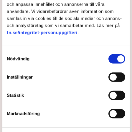
Enligt Trump skulle den nya tullen ersätta befintliga
och anpassa innehållet och annonserna till våra
handelsavtal.
användare. Vi vidarebefordrar även information som
”Om detta genomförs kommer EU att reagera snabbt och
samlas in via cookies till de sociala medier och annons-
beslutsamt för att försvara sina rättigheter och sin
och analysföretag som vi samarbetar med. Läs mer på
regleringsautonomi”, säger en talesperson för EU-
tn.se/integritet-personuppgifter/
.
kommissionen.
Samtyckesval
Nödvändig
Tull
Import
Skatt
Donald Trump
Truth Social
Inställningar
Publicerad:
29 jun 2026, 10:00
Statistik
Uppdaterad:
29 jun 2026, 10:32
Marknadsföring
LÄS ÄVEN
Trump återbetalar tullmiljarder till
företag