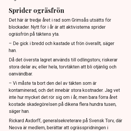
Sprider ogräsfrön
Det här är tredje året i rad som Grimsås utsätts för
blockader. Nytt för i år är att aktivisterna sprider
ogräsfrön på täktens yta.
– De gick i bredd och kastade ut frön överallt, säger
han.
Då det översta lagret används till odlingstorv, riskerar
stora delar av, eller hela, torvtäkten att bli otjänlig och
oanvändbar.
– Vi måste ta bort den del av täkten som är
kontaminerad, och det innebär stora kostnader. Jag vet
inte hur mycket det rör sig om i år, men bara förra året
kostade skadegörelsen på dikena flera hundra tusen,
säger han.
Rickard Axdorff, generalsekreterare på Svensk Torv, där
Neova är medlem, berättar att ogrässpridningen i