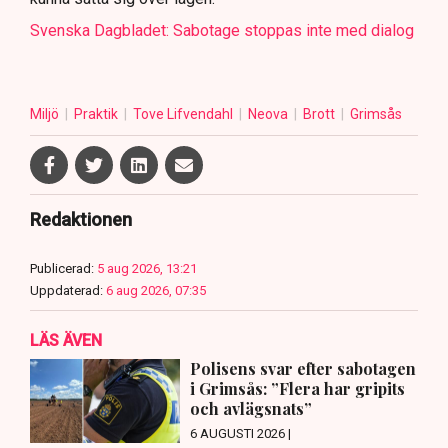
Svenska Dagbladet: Sabotage stoppas inte med dialog
Miljö
Praktik
Tove Lifvendahl
Neova
Brott
Grimsås
Redaktionen
Publicerad:
5 aug 2026, 13:21
Uppdaterad:
6 aug 2026, 07:35
LÄS ÄVEN
Polisens svar efter sabotagen
i Grimsås: ”Flera har gripits
och avlägsnats”
6 AUGUSTI 2026 |