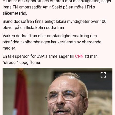
– Det är ett krigsbrott och ett brott mot mänskligheten, säger
Irans FN-ambassadör Amir Saeid på ett möte i FN:s
säkerhetsråd.
Bland dödsoffren finns enligt lokala myndigheter över 100
elever på en flickskola i södra Iran.
Varken dödssiffran eller omständigheterna kring den
påstådda skolbombningen har verifierats av oberoende
medier.
En talesperson för USA:s armé säger till
CNN
att man
”utreder” uppgifterna.