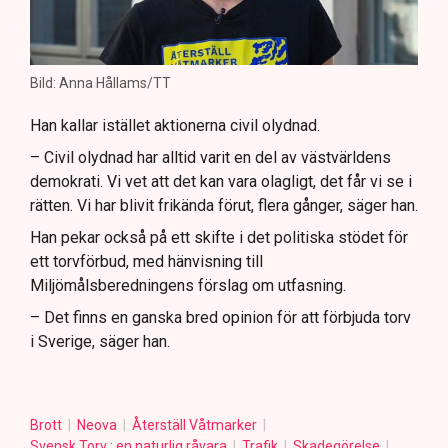
Bild: Anna Hållams/TT
Han kallar istället aktionerna civil olydnad.
– Civil olydnad har alltid varit en del av västvärldens
demokrati. Vi vet att det kan vara olagligt, det får vi se i
rätten. Vi har blivit frikända förut, flera gånger, säger han.
Han pekar också på ett skifte i det politiska stödet för
ett torvförbud, med hänvisning till
Miljömålsberedningens förslag om utfasning.
– Det finns en ganska bred opinion för att förbjuda torv
i Sverige, säger han.
Brott
Neova
Återställ Våtmarker
Svensk Torv : en naturlig råvara
Trafik
Skadegörelse