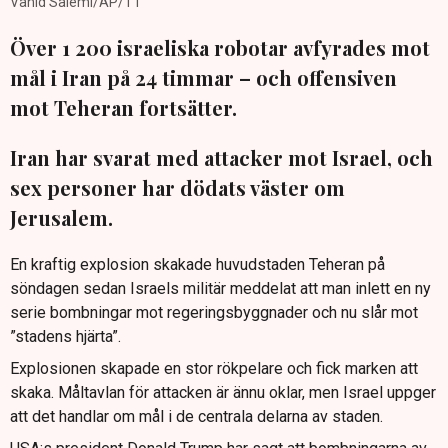
Vahid Salemi/AP/TT
Över 1 200 israeliska robotar avfyrades mot
mål i Iran på 24 timmar – och offensiven
mot Teheran fortsätter.
Iran har svarat med attacker mot Israel, och
sex personer har dödats väster om
Jerusalem.
En kraftig explosion skakade huvudstaden Teheran på
söndagen sedan Israels militär meddelat att man inlett en ny
serie bombningar mot regeringsbyggnader och nu slår mot
”stadens hjärta”.
Explosionen skapade en stor rökpelare och fick marken att
skaka. Måltavlan för attacken är ännu oklar, men Israel uppger
att det handlar om mål i de centrala delarna av staden.