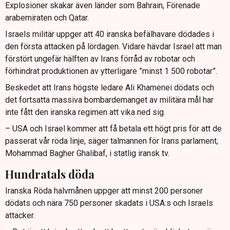
Explosioner skakar även länder som Bahrain, Förenade
arabemiraten och Qatar.
Israels militär uppger att 40 iranska befälhavare dödades i
den första attacken på lördagen. Vidare hävdar Israel att man
förstört ungefär hälften av Irans förråd av robotar och
förhindrat produktionen av ytterligare ”minst 1 500 robotar”.
Beskedet att Irans högste ledare Ali Khamenei dödats och
det fortsatta massiva bombardemanget av militära mål har
inte fått den iranska regimen att vika ned sig.
– USA och Israel kommer att få betala ett högt pris för att de
passerat vår röda linje, säger talmannen för Irans parlament,
Mohammad Bagher Ghalibaf, i statlig iransk tv.
Hundratals döda
Iranska Röda halvmånen uppger att minst 200 personer
dödats och nära 750 personer skadats i USA:s och Israels
attacker.