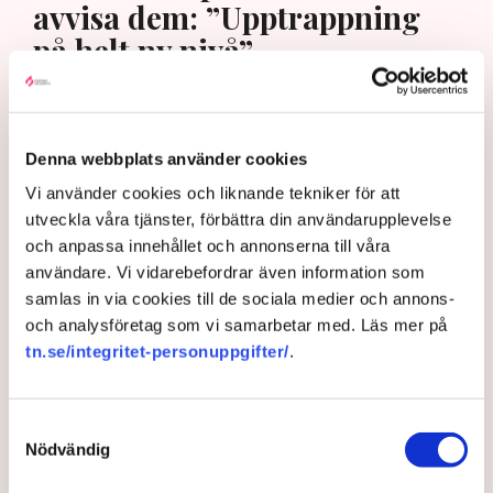
avvisa dem: ”Upptrappning
på helt ny nivå”
Denna webbplats använder cookies
Vi använder cookies och liknande tekniker för att
utveckla våra tjänster, förbättra din användarupplevelse
och anpassa innehållet och annonserna till våra
användare. Vi vidarebefordrar även information som
samlas in via cookies till de sociala medier och annons-
och analysföretag som vi samarbetar med. Läs mer på
"Det är problematiskt att det finns organisationer som samlar
tn.se/integritet-personuppgifter/
.
in pengar för att bedriva brottslig verksamhet i grupp", säger
Rickard Axdorff, generalsekreterare på Svensk Torv, där
Neova är medlem. Bild: Privat, Svensk Torv, Anna Hållams/TT
Samtyckesval
Nödvändig
Aktivister har åter lamslagit