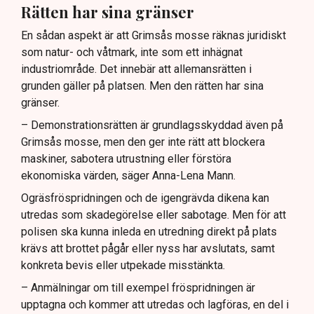
Rätten har sina gränser
En sådan aspekt är att Grimsås mosse räknas juridiskt
som natur- och våtmark, inte som ett inhägnat
industriområde. Det innebär att allemansrätten i
grunden gäller på platsen. Men den rätten har sina
gränser.
– Demonstrationsrätten är grundlagsskyddad även på
Grimsås mosse, men den ger inte rätt att blockera
maskiner, sabotera utrustning eller förstöra
ekonomiska värden, säger Anna-Lena Mann.
Ogräsfröspridningen och de igengrävda dikena kan
utredas som skadegörelse eller sabotage. Men för att
polisen ska kunna inleda en utredning direkt på plats
krävs att brottet pågår eller nyss har avslutats, samt
konkreta bevis eller utpekade misstänkta.
– Anmälningar om till exempel fröspridningen är
upptagna och kommer att utredas och lagföras, en del i