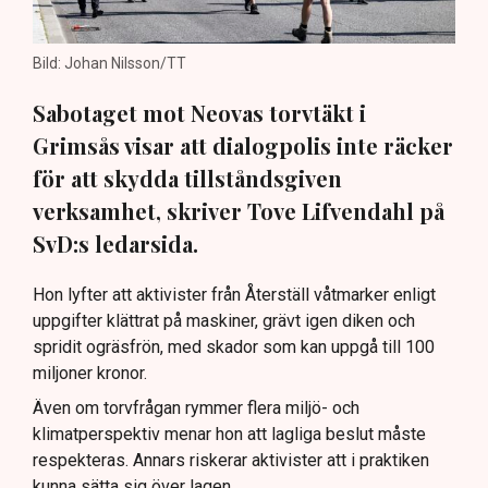
Bild: Johan Nilsson/TT
Sabotaget mot Neovas torvtäkt i
Grimsås visar att dialogpolis inte räcker
för att skydda tillståndsgiven
verksamhet, skriver Tove Lifvendahl på
SvD:s ledarsida.
Hon lyfter att aktivister från Återställ våtmarker enligt
uppgifter klättrat på maskiner, grävt igen diken och
spridit ogräsfrön, med skador som kan uppgå till 100
miljoner kronor.
Även om torvfrågan rymmer flera miljö- och
klimatperspektiv menar hon att lagliga beslut måste
respekteras. Annars riskerar aktivister att i praktiken
kunna sätta sig över lagen.