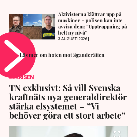
Aktivisterna klättrar upp på
maskiner – polisen kan inte
avvisa dem: ”Upptrappning på
helt ny nivå”
3 AUGUSTI 2026 |
Läs mer om hoten mot äganderätten
ELKRISEN
TN exklusivt: Så vill Svenska
kraftnäts nya generaldirektör
stärka elsystemet – ”Vi
behöver göra ett stort arbete”