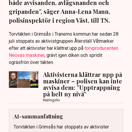
både avvisanden, avlägsnanden och
gripanden”, säger Anna-Lena Mann,
polisinspektör i region Väst, till TN.
Torvtäkten i Grimsås i Tranemo kommun har sedan 28
juli stoppats av aktivistgruppen Återställ Våtmarker
efter att aktivister har klättrat upp på
torvproducenten
Neovas maskiner
, grävt igen diken och spridit
ogräsfrön över täkten.
Aktivisterna klättrar upp på
maskiner – polisen kan inte
avvisa dem: ”Upptrappning
på helt ny nivå”
Näringsliv
AI-sammanfattning
Torvtäkten i Grimsås har stoppats av aktivister