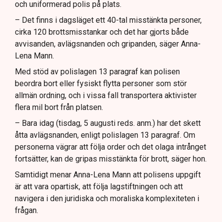
och uniformerad polis på plats.
– Det finns i dagsläget ett 40-tal misstänkta personer,
cirka 120 brottsmisstankar och det har gjorts både
avvisanden, avlägsnanden och gripanden, säger Anna-
Lena Mann.
Med stöd av polislagen 13 paragraf kan polisen
beordra bort eller fysiskt flytta personer som stör
allmän ordning, och i vissa fall transportera aktivister
flera mil bort från platsen.
– Bara idag (tisdag, 5 augusti reds. anm.) har det skett
åtta avlägsnanden, enligt polislagen 13 paragraf. Om
personerna vägrar att följa order och det olaga intrånget
fortsätter, kan de gripas misstänkta för brott, säger hon.
Samtidigt menar Anna-Lena Mann att polisens uppgift
är att vara opartisk, att följa lagstiftningen och att
navigera i den juridiska och moraliska komplexiteten i
frågan.