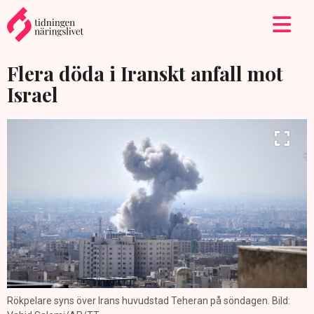
Flera döda i Iranskt anfall mot
Israel
Rökpelare syns över Irans huvudstad Teheran på söndagen. Bild: