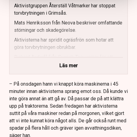
Aktivistgruppen Återställ Våtmarker har stoppat
torvbrytningen i Grimsås.
Mats Henriksson från Neova beskriver omfattande
störningar och skadegörelse.
Aktivisterna har spridit ogräsfrön som hotar att
göra torvbrytningen obrukbar.
Rickard Axdorff från Svensk Torv varnar för ett
stort ekonomiskt sabotage.
Läs mer
Dialogpolisen på plats står maktlös inför
aktivisternas handlingar.
– På onsdagen hann vi knappt köra maskinerna i 45
minuter innan aktivisterna sprang emot oss. Då kunde vi
Frågor kvarstår om finansiering av illegal aktivism.
inte göra annat än att gå av. Då passar de på att klättra
upp på traktorerna. Sedan fredagen har aktivisterna
suttit på våra maskiner redan på morgonen, vilket gjort
att vi inte kunnat köra något alls. De går också runt med
spadar på flera håll och gräver igen avvattningsdiken,
säger han.