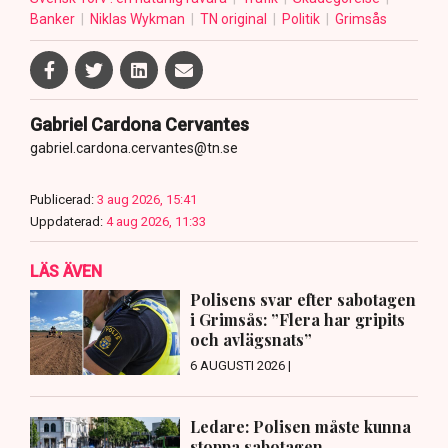
Banker
Niklas Wykman
TN original
Politik
Grimsås
Gabriel Cardona Cervantes
gabriel.cardona.cervantes@tn.se
Publicerad:
3 aug 2026, 15:41
Uppdaterad:
4 aug 2026, 11:33
LÄS ÄVEN
Polisens svar efter sabotagen
i Grimsås: ”Flera har gripits
och avlägsnats”
6 AUGUSTI 2026 |
Ledare: Polisen måste kunna
stoppa sabotagen