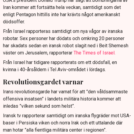
USA:s president Donald Trump har sagt att bombningarna av
Iran kommer att fortsätta hela veckan, samtidigt som det
enligt Pentagon hittills inte har krävts något amerikanskt
dödsoffer.
Från Israel rapporteras samtidigt om nya vågor av iranska
robotar. Sex personer har dödats och omkring 20 personer
har skadats sedan en iransk robot slagit ned i Beit Shemesh
väster om Jerusalem, rapporterar
The Times of Israel.
Från Israel har tidigare rapporterats om ett dödsfall, en
kvinna i 40-årsåldern i Tel Aviv-området i lördags.
Revolutionsgardet varnar
Irans revolutionsgarde har varnat för att ”den våldsammaste
offensiva insatsen” i landets militära historia kommer att
inledas ”vilken sekund som helst”.
Iransk tv rapporterar samtidigt om iranska flygräder mot USA-
baser i Persiska viken och norra Irak och ett uttalande där
man hotar ”alla fientliga militära center i regionen”.