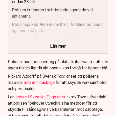
sedan 28 juli.
Polisen kritiseras för bristande agerande vid
aktionerna.
Polisinspektör Anna-Lena Mann förklarar polisens
agerande på plats.
40 personer misstänks med cirka 120
brottsmisstankar kopplade.
Läs mer
Polisen använder drönare och uniformerad polis
för att dokumentera bevis.
Polisen, som befinner sig på plats, kritiseras för att inte
agera tillräckligt då aktionerna kan fortgå för öppen ridå.
Samtidigt är polisarbetet komplext när det gäller
att navigera juridiska rättigheter och gränser.
Rickard Axdorff på Svensk Torv, anser att polisens
resurser
inte är tillräckliga
för att skydda verksamheten
och personalen.
I en
ledare i Svenska Dagbladet
skrev Tove Lifvendahl
att polisen ”behöver utveckla sina metoder för att
skydda tillståndsgivna verksamheter” mot sabotage,
och varnade för att det annars råder ”djungelns lag”.