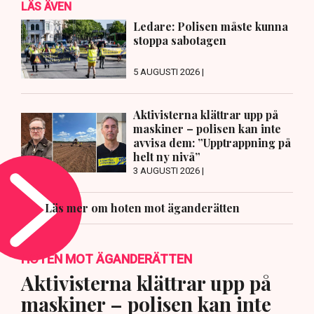
LÄS ÄVEN
Ledare: Polisen måste kunna
stoppa sabotagen
5 AUGUSTI 2026 |
Aktivisterna klättrar upp på
maskiner – polisen kan inte
avvisa dem: ”Upptrappning på
helt ny nivå”
3 AUGUSTI 2026 |
Läs mer om hoten mot äganderätten
HOTEN MOT ÄGANDERÄTTEN
Aktivisterna klättrar upp på
maskiner – polisen kan inte