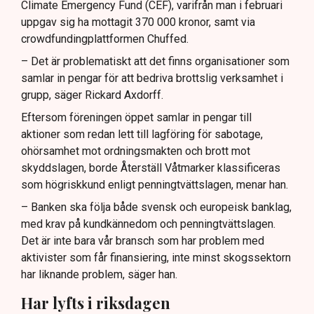
Climate Emergency Fund (CEF), varifrån man i februari
uppgav sig ha mottagit 370 000 kronor, samt via
crowdfundingplattformen Chuffed.
– Det är problematiskt att det finns organisationer som
samlar in pengar för att bedriva brottslig verksamhet i
grupp, säger Rickard Axdorff.
Eftersom föreningen öppet samlar in pengar till
aktioner som redan lett till lagföring för sabotage,
ohörsamhet mot ordningsmakten och brott mot
skyddslagen, borde Återställ Våtmarker klassificeras
som högriskkund enligt penningtvättslagen, menar han.
– Banken ska följa både svensk och europeisk banklag,
med krav på kundkännedom och penningtvättslagen.
Det är inte bara vår bransch som har problem med
aktivister som får finansiering, inte minst skogssektorn
har liknande problem, säger han.
Har lyfts i riksdagen