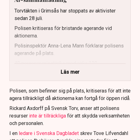
Torvtäkten i Grimsås har stoppats av aktivister
sedan 28 juli.
Polisen kritiseras för bristande agerande vid
aktionerna.
Polisinspektör Anna-Lena Mann förklarar polisens
agerande på plats.
40 personer misstänks med cirka 120
brottsmisstankar kopplade.
Läs mer
Polisen använder drönare och uniformerad polis
för att dokumentera bevis.
Polisen, som befinner sig på plats, kritiseras för att inte
agera tillräckligt då aktionerna kan fortgå för öppen ridå.
Samtidigt är polisarbetet komplext när det gäller
att navigera juridiska rättigheter och gränser.
Rickard Axdorff på Svensk Torv, anser att polisens
resurser
inte är tillräckliga
för att skydda verksamheten
och personalen.
I en
ledare i Svenska Dagbladet
skrev Tove Lifvendahl