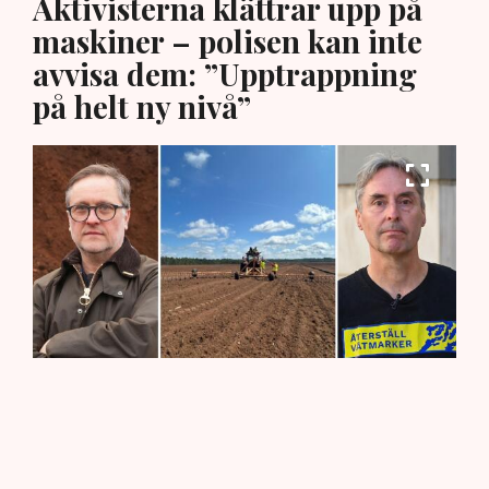
Aktivisterna klättrar upp på
maskiner – polisen kan inte
avvisa dem: ”Upptrappning
på helt ny nivå”
"Det är problematiskt att det finns organisationer som samlar
in pengar för att bedriva brottslig verksamhet i grupp", säger
Rickard Axdorff, generalsekreterare på Svensk Torv, där
Neova är medlem. Bild: Privat, Svensk Torv, Anna Hållams/TT