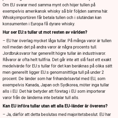
Om EU svarar med samma mynt och höjer tullen på
exempelvis amerikansk whisky så blir följden samma här.
Whiskyimportören får betala tullen och i slutändan kan
konsumenten i Europa få dyrare whisky.
Hur ser EU:s tullar ut mot resten av världen?
– EU har överlag mycket låga tullar. På många varor är tullen
noll medan det på andra varor är några procents tull.
Jordbruksvaror har generellt högre tullar än industrivaror.
Råvaror är ofta helt tullfria. Det går inte att slå fast ett exakt
medelvärde för EU:s tullar för det kan beräknas på olika sätt
men generellt ligger EU:s genomsnittliga tull på under 2
procent. De länder som har frihandelsavtal med EU, som
exempelvis Kanada, Japan och Sydkorea, möter inga tullar
alls i EU. Det här betyder att företag i EU som importerar
varor från de länderna inte betalar tull alls.
Kan EU införa tullar utan att alla EU-länder är överens?
– Ja, därför att detta beslutas med majoritetsbeslut. EU har