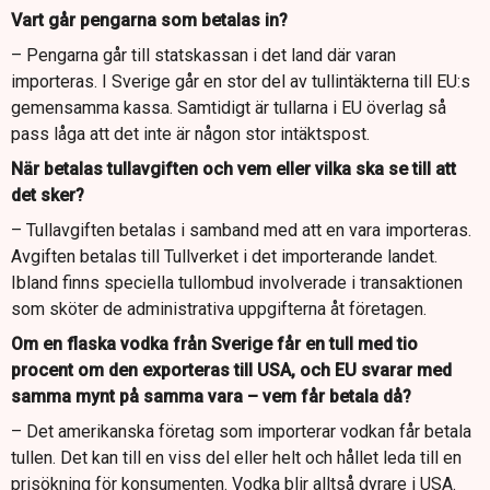
Vart går pengarna som betalas in?
– Pengarna går till statskassan i det land där varan
importeras. I Sverige går en stor del av tullintäkterna till EU:s
gemensamma kassa. Samtidigt är tullarna i EU överlag så
pass låga att det inte är någon stor intäktspost.
När betalas tullavgiften och vem eller vilka ska se till att
det sker?
– Tullavgiften betalas i samband med att en vara importeras.
Avgiften betalas till Tullverket i det importerande landet.
Ibland finns speciella tullombud involverade i transaktionen
som sköter de administrativa uppgifterna åt företagen.
Om en flaska vodka från Sverige får en tull med tio
procent om den exporteras till USA, och EU svarar med
samma mynt på samma vara – vem får betala då?
– Det amerikanska företag som importerar vodkan får betala
tullen. Det kan till en viss del eller helt och hållet leda till en
prisökning för konsumenten. Vodka blir alltså dyrare i USA.