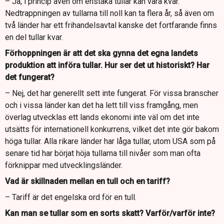
– Ja, i princip även om enstaka tullar kan vara kvar.
Nedtrappningen av tullarna till noll kan ta flera år, så även om
två länder har ett frihandelsavtal kanske det fortfarande finns
en del tullar kvar.
Förhoppningen är att det ska gynna det egna landets
produktion att införa tullar. Hur ser det ut historiskt? Har
det fungerat?
– Nej, det har generellt sett inte fungerat. För vissa branscher
och i vissa länder kan det ha lett till viss framgång, men
överlag utvecklas ett lands ekonomi inte väl om det inte
utsätts för internationell konkurrens, vilket det inte gör bakom
höga tullar. Alla rikare länder har låga tullar, utom USA som på
senare tid har börjat höja tullarna till nivåer som man ofta
förknippar med utvecklingsländer.
Vad är skillnaden mellan en tull och en tariff?
– Tariff är det engelska ord för en tull.
Kan man se tullar som en sorts skatt? Varför/varför inte?