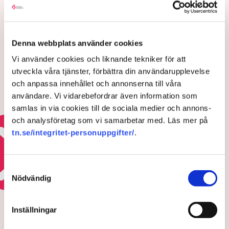
LÄS ÄVEN
Trump återbetalar tullmiljarder till
företag
Denna webbplats använder cookies
Vi använder cookies och liknande tekniker för att
6 AUGUSTI 2026 |
utveckla våra tjänster, förbättra din användarupplevelse
och anpassa innehållet och annonserna till våra
Efter Trumps tullmiss – Amazon
användare. Vi vidarebefordrar även information som
får miljardersättning
samlas in via cookies till de sociala medier och annons-
och analysföretag som vi samarbetar med. Läs mer på
31 JULI 2026 |
tn.se/integritet-personuppgifter/
.
Läs mer om tullkrisen
Samtyckesval
Nödvändig
HOTEN MOT ÄGANDERÄTTEN
Polisens svar efter sabotagen i
Inställningar
Grimsås: ”Flera har gripits