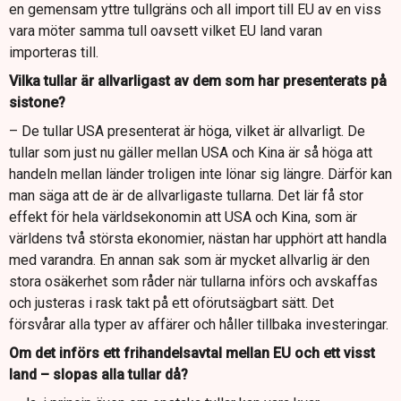
en gemensam yttre tullgräns och all import till EU av en viss
vara möter samma tull oavsett vilket EU land varan
importeras till.
Vilka tullar är allvarligast av dem som har presenterats på
sistone?
– De tullar USA presenterat är höga, vilket är allvarligt. De
tullar som just nu gäller mellan USA och Kina är så höga att
handeln mellan länder troligen inte lönar sig längre. Därför kan
man säga att de är de allvarligaste tullarna. Det lär få stor
effekt för hela världsekonomin att USA och Kina, som är
världens två största ekonomier, nästan har upphört att handla
med varandra. En annan sak som är mycket allvarlig är den
stora osäkerhet som råder när tullarna införs och avskaffas
och justeras i rask takt på ett oförutsägbart sätt. Det
försvårar alla typer av affärer och håller tillbaka investeringar.
Om det införs ett frihandelsavtal mellan EU och ett visst
land – slopas alla tullar då?