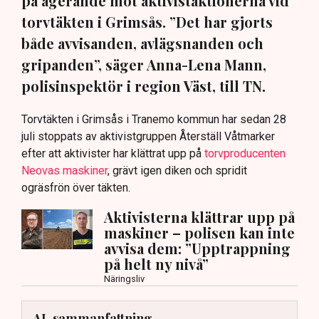
på agerande mot aktivistaktionerna vid
torvtäkten i Grimsås. ”Det har gjorts
både avvisanden, avlägsnanden och
gripanden”, säger Anna-Lena Mann,
polisinspektör i region Väst, till TN.
Torvtäkten i Grimsås i Tranemo kommun har sedan 28
juli stoppats av aktivistgruppen Återställ Våtmarker
efter att aktivister har klättrat upp på
torvproducenten
Neovas maskiner
, grävt igen diken och spridit
ogräsfrön över täkten.
Aktivisterna klättrar upp på
maskiner – polisen kan inte
avvisa dem: ”Upptrappning
på helt ny nivå”
Näringsliv
AI-sammanfattning