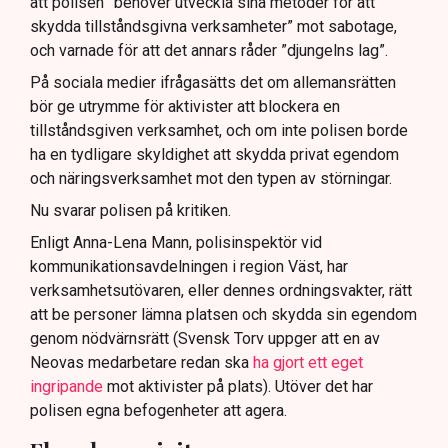
att polisen ”behöver utveckla sina metoder för att
skydda tillståndsgivna verksamheter” mot sabotage,
och varnade för att det annars råder ”djungelns lag”.
På sociala medier ifrågasätts det om allemansrätten
bör ge utrymme för aktivister att blockera en
tillståndsgiven verksamhet, och om inte polisen borde
ha en tydligare skyldighet att skydda privat egendom
och näringsverksamhet mot den typen av störningar.
Nu svarar polisen på kritiken.
Enligt Anna-Lena Mann, polisinspektör vid
kommunikationsavdelningen i region Väst, har
verksamhetsutövaren, eller dennes ordningsvakter, rätt
att be personer lämna platsen och skydda sin egendom
genom nödvärnsrätt (Svensk Torv uppger att en av
Neovas medarbetare redan ska
ha gjort ett eget
ingripande
mot aktivister på plats). Utöver det har
polisen egna befogenheter att agera.