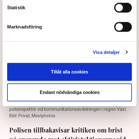
och avlägsnats”
Statistik
Marknadsföring
Visa detaljer
Tillåt alla cookies
Det är polisens uppgift att upprätthålla allmän ordning och
Endast nödvändiga cookies
säkerhet, vilket inkluderar att ingripa mot pågående
brottslighet som olaga intrång, förklarar Anna-Lena Mann,
polisinspektör vid kommunikationsavdelningen i region Väst.
Bild: Privat, Mostphotos
Polisen tillbakavisar kritiken om brist