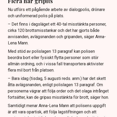
Flera har gripits
Nu utförs ett pågående arbete av dialogpolis, drönare
och uniformerad polis på plats.
– Det finns i dagsläget ett 40-tal misstänkta personer,
cirka 120 brottsmisstankar och det har gjorts både
avvisanden, avlägsnanden och gripanden, säger Anna-
Lena Mann.
Med stöd av polislagen 13 paragraf kan polisen
beordra bort eller fysiskt flytta personer som stör
allmän ordning, och i vissa fall transportera aktivister
flera mil bort från platsen.
– Bara idag (tisdag, 5 augusti reds. anm.) har det skett
åtta avlägsnanden, enligt polislagen 13 paragraf. Om
personerna vägrar att följa order och det olaga intrånget
fortsätter, kan de gripas misstänkta för brott, säger hon.
Samtidigt menar Anna-Lena Mann att polisens uppgift
är att vara opartisk, att följa lagstiftningen och att