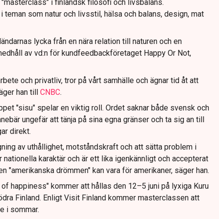
 "masterclass" i finländsk filosofi och livsbalans.
 teman som natur och livsstil, hälsa och balans, design, mat
ländarnas lycka från en nära relation till naturen och en
r medhåll av vd:n för kundfeedbackföretaget Happy Or Not,
bete och privatliv, tror på vårt samhälle och ägnar tid åt att
säger han till
CNBC
.
et "sisu" spelar en viktig roll. Ordet saknar både svensk och
ebär ungefär att tänja på sina egna gränser och ta sig an till
r direkt.
ing av uthållighet, motståndskraft och att sätta problem i
r nationella karaktär och är ett lika igenkännligt och accepterat
en "amerikanska drömmen" kan vara för amerikaner, säger han.
 of happiness" kommer att hållas den 12–5 juni på lyxiga Kuru
södra Finland. Enligt Visit Finland kommer masterclassen att
re i sommar.