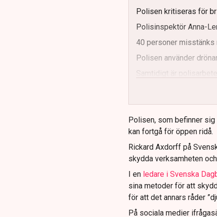
Polisen kritiseras för b
Polisinspektör Anna-Len
40 personer misstänks 
Polisen använder drönar
Samtidigt är polisarbetet
och gränser.
Polisen, som befinner sig på
kan fortgå för öppen ridå.
Rickard Axdorff på Svensk
skydda verksamheten och
I en
ledare i Svenska Dag
sina metoder för att skyd
för att det annars råder ”d
På sociala medier ifrågasä