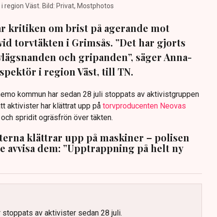
region Väst. Bild: Privat, Mostphotos
sar kritiken om brist på agerande mot
vid torvtäkten i Grimsås. ”Det har gjorts
avlägsnanden och gripanden”, säger Anna-
pektör i region Väst, till TN.
anemo kommun har sedan 28 juli stoppats av aktivistgruppen
tt aktivister har klättrat upp på
torvproducenten Neovas
n och spridit ogräsfrön över täkten.
sterna klättrar upp på maskiner – polisen
te avvisa dem: ”Upptrappning på helt ny
g
 stoppats av aktivister sedan 28 juli.