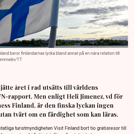
nland beror finländarnas lycka bland annat på en nära relation till
 Nummelin/TT
ätte året i rad utsätts till världens
 FN-rapport. Men enligt Heli Jimenez, vd för
ess Finland, är den finska lyckan ingen
utan tvärt om en färdighet som kan läras.
tatliga turistmyndigheten Visit Finland bort tio gratisresor till