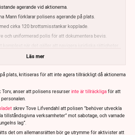
ristande agerande vid aktionerna.
a Mann förklarar polisens agerande på plats.
med cirka 120 brottsmisstankar kopplade.
e och uniformerad polis för att dokumentera bevis.
 komplext när det gäller att navigera juridiska rättigheter
Läs mer
 plats, kritiseras för att inte agera tillräckligt då aktionerna
 Torv, anser att polisens resurser
inte är tillräckliga
för att
 personalen.
bladet
skrev Tove Lifvendahl att polisen ”behöver utveckla
da tillståndsgivna verksamheter” mot sabotage, och varnade
jungelns lag”.
tts det om allemansrätten bör ge utrymme för aktivister att