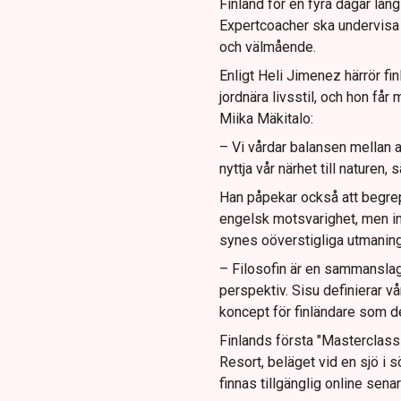
Finland för en fyra dagar lång
Expertcoacher ska undervisa i
och välmående.
Enligt Heli Jimenez härrör fin
jordnära livsstil, och hon få
Miika Mäkitalo:
– Vi vårdar balansen mellan ar
nyttja vår närhet till naturen, 
Han påpekar också att begrepp
engelsk motsvarighet, men inn
synes oöverstigliga utmaninga
– Filosofin är en sammanslagn
perspektiv. Sisu definierar vå
koncept för finländare som d
Finlands första "Masterclass
Resort, beläget vid en sjö i 
finnas tillgänglig online sena