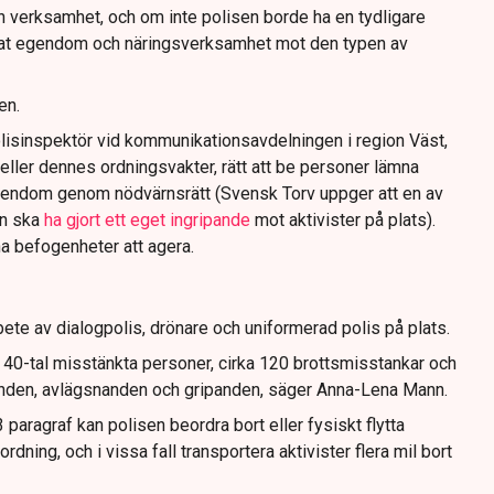
n verksamhet, och om inte polisen borde ha en tydligare
ivat egendom och näringsverksamhet mot den typen av
en.
lisinspektör vid kommunikationsavdelningen i region Väst,
eller dennes ordningsvakter, rätt att be personer lämna
gendom genom nödvärnsrätt (Svensk Torv uppger att en av
n ska
ha gjort ett eget ingripande
mot aktivister på plats).
na befogenheter att agera.
ete av dialogpolis, drönare och uniformerad polis på plats.
t 40-tal misstänkta personer, cirka 120 brottsmisstankar och
anden, avlägsnanden och gripanden, säger Anna-Lena Mann.
paragraf kan polisen beordra bort eller fysiskt flytta
dning, och i vissa fall transportera aktivister flera mil bort