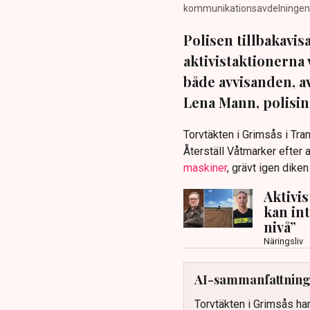
kommunikationsavdelningen i 
Polisen tillbakavi
aktivistaktionerna 
både avvisanden, 
Lena Mann, polisins
Torvtäkten i Grimsås i Tr
Återställ Våtmarker efter a
maskiner
, grävt igen dike
Aktivi
kan in
nivå”
Näringsliv
AI-sammanfattnin
Torvtäkten i Grimsås har