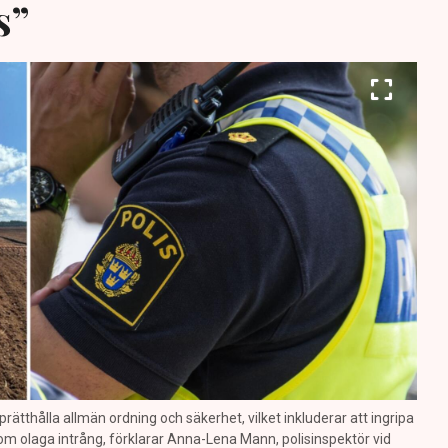
s”
prätthålla allmän ordning och säkerhet, vilket inkluderar att ingripa
m olaga intrång, förklarar Anna-Lena Mann, polisinspektör vid