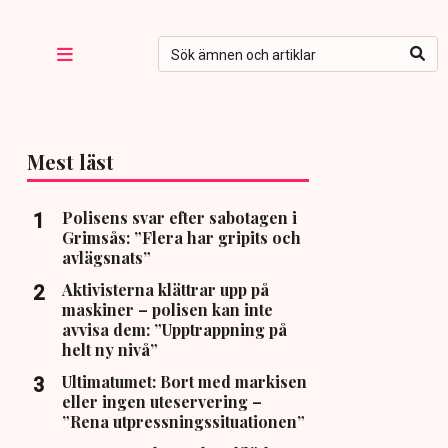
Mest läst
Polisens svar efter sabotagen i
Grimsås: ”Flera har gripits och
avlägsnats”
Aktivisterna klättrar upp på
maskiner – polisen kan inte
avvisa dem: ”Upptrappning på
helt ny nivå”
Ultimatumet: Bort med markisen
eller ingen uteservering –
”Rena utpressningssituationen”