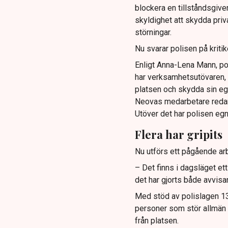
blockera en tillståndsgive
skyldighet att skydda pr
störningar.
Nu svarar polisen på kritik
Enligt Anna-Lena Mann, po
har verksamhetsutövaren, 
platsen och skydda sin e
Neovas medarbetare reda
Utöver det har polisen eg
Flera har gripits
Nu utförs ett pågående arb
– Det finns i dagsläget et
det har gjorts både avvis
Med stöd av polislagen 13 
personer som stör allmän or
från platsen.