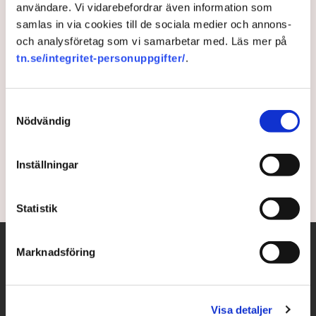
användare. Vi vidarebefordrar även information som
Entreprenörer tipsar: Så
samlas in via cookies till de sociala medier och annons-
och analysföretag som vi samarbetar med. Läs mer på
lyckas du med ditt företag i
tn.se/integritet-personuppgifter/
.
USA
Samtyckesval
Det krävs att du bygger nätverk för att lyckas som
Nödvändig
företagare i USA. Tidningen Entrepreneur har
intervjuat företagare som ger tips och råd.
Inställningar
5 years ago |
Av: Redaktionen
Statistik
Marknadsföring
Visa detaljer