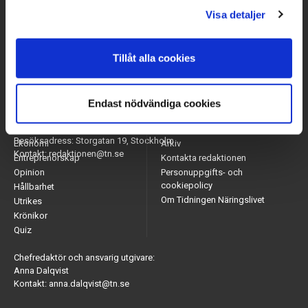
Visa detaljer
Tillåt alla cookies
Endast nödvändiga cookies
Arbetsmarknad
Appar
Adress: Tidningen Näringslivet, 114 82 Stockholm
Näringsliv
Nyhetsbrev
Besöksadress: Storgatan 19, Stockholm
Ekonomi
Arkiv
Kontakt: redaktionen@tn.se
Entreprenörskap
Kontakta redaktionen
Opinion
Personuppgifts- och
cookiepolicy
Hållbarhet
Om Tidningen Näringslivet
Utrikes
Krönikor
Quiz
Chefredaktör och ansvarig utgivare:
Anna Dalqvist
Kontakt: anna.dalqvist@tn.se