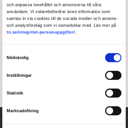
och anpassa innehållet och annonserna till våra
”En stark inre marknad är
användare. Vi vidarebefordrar även information som
samlas in via cookies till de sociala medier och annons-
EU:s USP”
och analysföretag som vi samarbetar med. Läs mer på
tn.se/integritet-personuppgifter/
.
Den inre marknaden fyller 30 år. Men är långt ifrån
färdigutvecklad. ”Den inre marknaden är aldrig klar.
Den ska ju firas på alla sätt, eftersom den gjort
Samtyckesval
Europa rikare och mer stabilt. Men vi kan sedan inte
Nödvändig
lägga armarna i kors och fortsätta som tidigare”,
säger Anna Stellinger, chef för internationella och EU
Inställningar
frågor Svenskt Näringsliv.
3 years ago |
Av: Carl-Fredrik Jaensson
Statistik
Marknadsföring