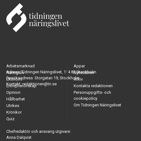
Arbetsmarknad
Appar
Adress: Tidningen Näringslivet, 114 82 Stockholm
Näringsliv
Nyhetsbrev
Besöksadress: Storgatan 19, Stockholm
Ekonomi
Arkiv
Kontakt: redaktionen@tn.se
Entreprenörskap
Kontakta redaktionen
Opinion
Personuppgifts- och
cookiepolicy
Hållbarhet
Om Tidningen Näringslivet
Utrikes
Krönikor
Quiz
Chefredaktör och ansvarig utgivare:
Anna Dalqvist