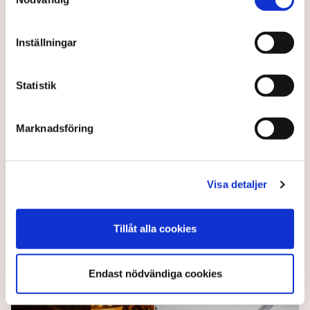
Inställningar
Statistik
Rekordtider för skånska
besöksnäringen
Marknadsföring
Antalet övernattande gäster i Skåne når
toppnotering, skriver Sydsvenskan.
Visa detaljer
3 years ago |
Av: Redaktionen
Tillåt alla cookies
Endast nödvändiga cookies