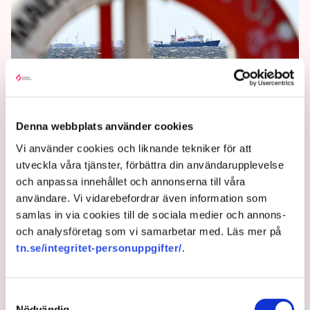
Skånska företag får hjälp att
Denna webbplats använder cookies
nå danskarna
Vi använder cookies och liknande tekniker för att
utveckla våra tjänster, förbättra din användarupplevelse
Nu får småföretagare i Skåne hjälp att nå de danska
och anpassa innehållet och annonserna till våra
kunderna, skriver Besöksliv.
användare. Vi vidarebefordrar även information som
samlas in via cookies till de sociala medier och annons-
2 years ago |
Av: Redaktionen
och analysföretag som vi samarbetar med. Läs mer på
tn.se/integritet-personuppgifter/
.
Samtyckesval
Nödvändig