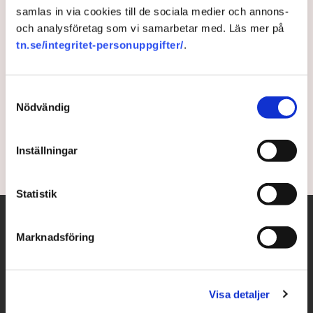
samlas in via cookies till de sociala medier och annons-
”Enorma möjligheter att
och analysföretag som vi samarbetar med. Läs mer på
tn.se/integritet-personuppgifter/
.
snabbt bygga ut förnybar el”
Sverige har bland världens bästa möjligheter att
Samtyckesval
snabbt bygga ut förnybar el till rimlig kostnad, skriver
Nödvändig
forskare och branschföreträdare på DN Debatt.
Inställningar
4 years ago |
Av: Redaktionen
Statistik
Marknadsföring
Visa detaljer