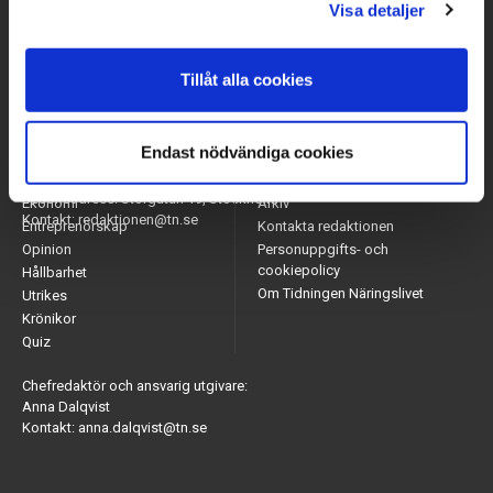
Visa detaljer
Tillåt alla cookies
Endast nödvändiga cookies
Arbetsmarknad
Appar
Adress: Tidningen Näringslivet, 114 82 Stockholm
Näringsliv
Nyhetsbrev
Besöksadress: Storgatan 19, Stockholm
Ekonomi
Arkiv
Kontakt: redaktionen@tn.se
Entreprenörskap
Kontakta redaktionen
Opinion
Personuppgifts- och
cookiepolicy
Hållbarhet
Om Tidningen Näringslivet
Utrikes
Krönikor
Quiz
Chefredaktör och ansvarig utgivare:
Anna Dalqvist
Kontakt: anna.dalqvist@tn.se