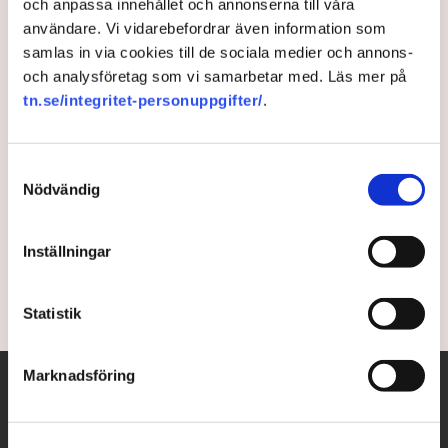
och anpassa innehållet och annonserna till våra
användare. Vi vidarebefordrar även information som
samlas in via cookies till de sociala medier och annons-
och analysföretag som vi samarbetar med. Läs mer på
tn.se/integritet-personuppgifter/
.
Regeringen vill satsa på
vindkraft till havs
Samtyckesval
Nödvändig
Regeringen räknar med att havsbaserad vindkraft
blir allt viktigare för Sverige och vill planera för ny
vindkraft till havs som ger 120 terawattimmar.
Inställningar
4 years ago |
Av: TT
Statistik
Marknadsföring