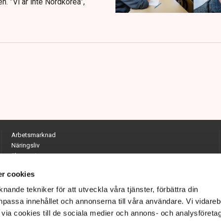
en. ”Vi är inte Nordkorea”,
Arbetsmarknad
Näringsliv
Ekonomi
Entreprenörskap
r cookies
Opinion
Hållbarhet
nande tekniker för att utveckla våra tjänster, förbättra din
Utrikes
passa innehållet och annonserna till våra användare. Vi vidareb
Krönikor
via cookies till de sociala medier och annons- och analysföreta
Quiz