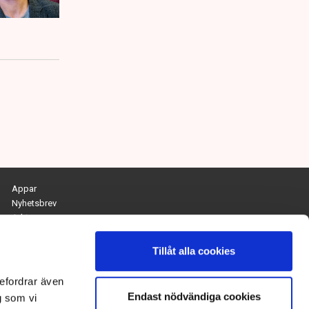
Appar
Nyhetsbrev
Arkiv
Kontakta redaktionen
Personuppgifts- och cookiepolicy
Tillåt alla cookies
Om Tidningen Näringslivet
efordrar även
Endast nödvändiga cookies
Chefredaktör och ansvarig utgivare:
g som vi
Anna Dalqvist