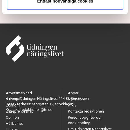
Endast nödvändiga cookies
1 year ago |
Av: Erik Ekerlid
Arbetsmarknad
Appar
Adress: Tidningen Näringslivet, 114 82 Stockholm
Näringsliv
Nyhetsbrev
Besöksadress: Storgatan 19, Stockholm
Ekonomi
Arkiv
Kontakt: redaktionen@tn.se
Entreprenörskap
Kontakta redaktionen
Opinion
Personuppgifts- och
cookiepolicy
Hållbarhet
Om Tidningen Näringslivet
Utrikes