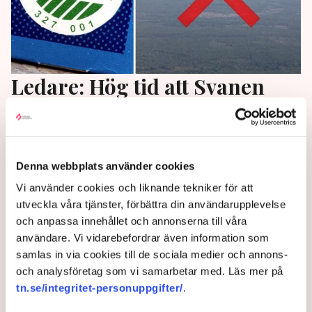
Ledare: Hög tid att Svanen
anpassar sig till verkligheten
Staten skickar dubbla budskap när det statliga
bolaget Miljömärkning Sverige AB ser investeringar i
Denna webbplats använder cookies
försvarsindustrin som ohållbara, skriver Henrik
Vi använder cookies och liknande tekniker för att
Westman på Di:s ledarsida.
utveckla våra tjänster, förbättra din användarupplevelse
och anpassa innehållet och annonserna till våra
1 year ago |
Av: Redaktionen
användare. Vi vidarebefordrar även information som
samlas in via cookies till de sociala medier och annons-
och analysföretag som vi samarbetar med. Läs mer på
tn.se/integritet-personuppgifter/
.