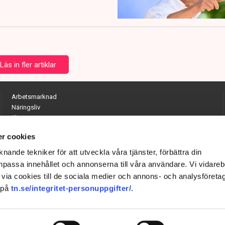
Läs in fler artiklar
Arbetsmarknad
Näringsliv
Ekonomi
Entreprenörskap
r cookies
Opinion
Hållbarhet
nande tekniker för att utveckla våra tjänster, förbättra din
Utrikes
passa innehållet och annonserna till våra användare. Vi vidareb
Krönikor
via cookies till de sociala medier och annons- och analysföreta
Quiz
 på
tn.se/integritet-personuppgifter/
.