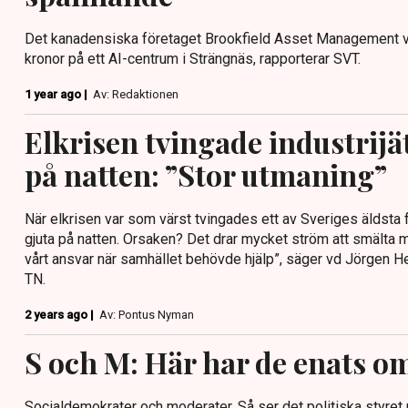
Det kanadensiska företaget Brookfield Asset Management vil
kronor på ett AI-centrum i Strängnäs, rapporterar SVT.
1 year ago |
Av: Redaktionen
Elkrisen tvingade industrijät
på natten: ”Stor utmaning”
När elkrisen var som värst tvingades ett av Sveriges äldsta 
gjuta på natten. Orsaken? Det drar mycket ström att smälta meta
vårt ansvar när samhället behövde hjälp”, säger vd Jörgen H
TN.
2 years ago |
Av: Pontus Nyman
S och M: Här har de enats om
Socialdemokrater och moderater. Så ser det politiska styret 