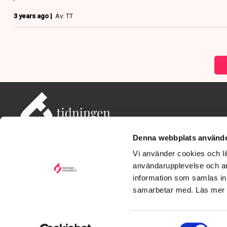
3 years ago |
Av: TT
Denna webbplats använde
Vi använder cookies och lik
användarupplevelse och an
information som samlas in 
Adress: Tidningen Näringslivet, 114 82 Stockholm
Besöksadress: Storgatan 19, Stockholm
samarbetar med. Läs mer
Kontakt: redaktionen@tn.se
Samtyckesval