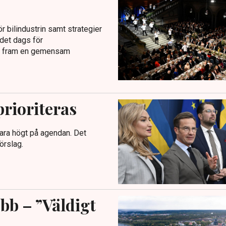
 bilindustrin samt strategier
 det dags för
 ta fram en gemensam
prioriteras
ara högt på agendan. Det
örslag.
obb – ”Väldigt