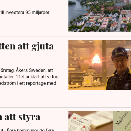
l investera 95 miljarder
ten att gjuta
företag, Åkers Sweden, att
ller. ”Det är klart att vi tog
edström i ett reportage med
 att styra
ut i flera kommuner de fyra