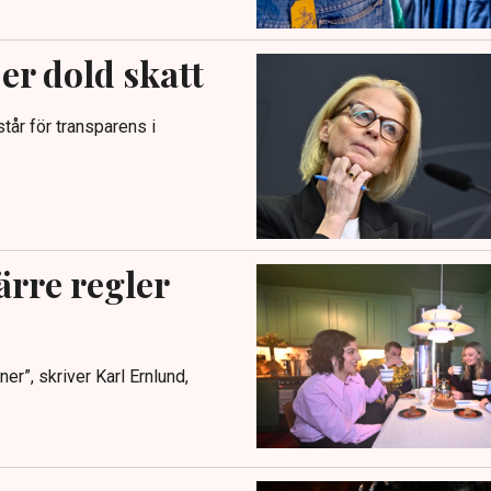
r dold skatt
tår för transparens i
ärre regler
er”, skriver Karl Ernlund,