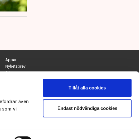
Appar
Nyhetsbrev
Arkiv
Kontakta redaktionen
Personuppgifts- och cookiepolicy
Tillåt alla cookies
Om Tidningen Näringslivet
efordrar även
Endast nödvändiga cookies
Chefredaktör och ansvarig utgivare:
g som vi
Anna Dalqvist
Kontakt: anna.dalqvist@tn.se