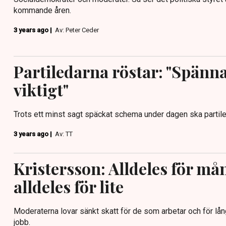
kommande åren.
3 years ago |
Av: Peter Ceder
Partiledarna röstar: "Spänn
viktigt"
Trots ett minst sagt späckat schema under dagen ska partile
3 years ago |
Av: TT
Kristersson: Alldeles för må
alldeles för lite
Moderaterna lovar sänkt skatt för de som arbetar och för lå
jobb.