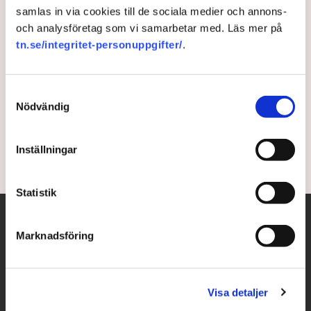
samlas in via cookies till de sociala medier och annons-
Stig-Björn Ljunggren: Rätt
och analysföretag som vi samarbetar med. Läs mer på
tn.se/integritet-personuppgifter/
.
besked om fastighetsskatten
Det är bra att statsministern inte vill se någon ny
Samtyckesval
fastighetsskatt, menar S-debattören Stig-Björn
Nödvändig
Ljunggren.
Inställningar
5 years ago |
Av: Redaktionen
Statistik
Marknadsföring
Visa detaljer