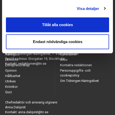
Visa detaljer
Tillåt alla cookies
Endast nödvändiga cookies
Arbetsmarknad
Appar
Adress: Tidningen Näringslivet, 114 82 Stockholm
Näringsliv
Nyhetsbrev
Besöksadress: Storgatan 19, Stockholm
Ekonomi
Arkiv
Kontakt: redaktionen@tn.se
Entreprenörskap
Kontakta redaktionen
Opinion
Personuppgifts- och
cookiepolicy
Hållbarhet
Om Tidningen Näringslivet
Utrikes
Krönikor
Quiz
Chefredaktör och ansvarig utgivare:
Anna Dalqvist
Kontakt: anna.dalqvist@tn.se