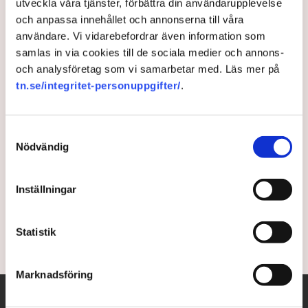
utveckla våra tjänster, förbättra din användarupplevelse
och anpassa innehållet och annonserna till våra
användare. Vi vidarebefordrar även information som
samlas in via cookies till de sociala medier och annons-
och analysföretag som vi samarbetar med. Läs mer på
Stena-chefen: Tullar skulle
tn.se/integritet-personuppgifter/
.
innebära väldiga avbräck
Samtyckesval
77-åriga Dan Sten Olsson kommer inte att lämna vd-
Nödvändig
posten på Stena inom den närmsta tiden. I en
intervju med GP menar han att det i dag går att se
flera likheter med perioden mellan det första och
Inställningar
andra världskriget.
Statistik
1 year ago |
Av: Redaktionen
Marknadsföring