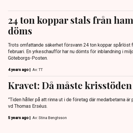
24 ton koppar stals från ham
döms
Trots omfattande säkerhet försvann 24 ton koppar spårlöst 
februari. En yrkeschaufför har nu dömts för inblandning i milj
Göteborgs-Posten.
4 years ago |
Av: TT
Kravet: Då måste krisstöden 
”Tiden håller på att rinna ut i de företag där medarbetarna ä
vd Thomas Erséus.
5 years ago |
Av: Stina Bengtsson