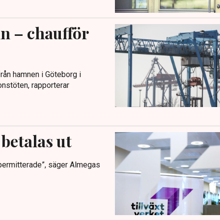
n – chaufför
från hamnen i Göteborg i
onstöten, rapporterar
betalas ut
r permitterade”, säger Almegas