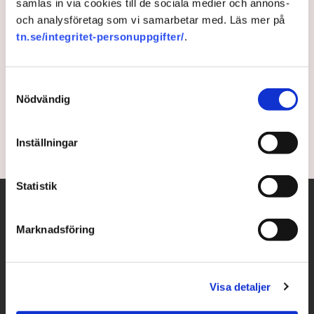
samlas in via cookies till de sociala medier och annons-
och analysföretag som vi samarbetar med. Läs mer på
Samlad transatlantisk front
tn.se/integritet-personuppgifter/
.
visas österut
Samtyckesval
Sida vid sida stod USA:s utrikesminister Antony
Nödvändig
Blinken och brittiske kollegan Dominic Raab.
5 years ago |
Av: TT
Inställningar
Statistik
Marknadsföring
Visa detaljer