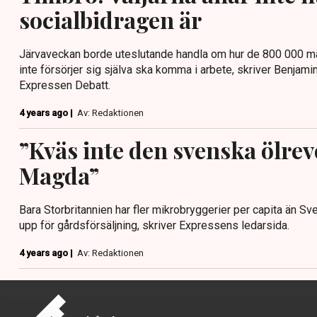
socialbidragen är
Järvaveckan borde uteslutande handla om hur de 800 000 mä
inte försörjer sig själva ska komma i arbete, skriver Benjam
Expressen Debatt.
4 years ago |
Av: Redaktionen
”Kväs inte den svenska ölrev
Magda”
Bara Storbritannien har fler mikrobryggerier per capita än Sv
upp för gårdsförsäljning, skriver Expressens ledarsida.
4 years ago |
Av: Redaktionen