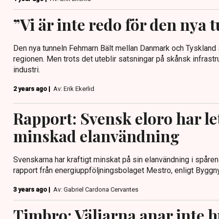
”Vi är inte redo för den nya 
Den nya tunneln Fehmarn Bält mellan Danmark och Tyskland sp
regionen. Men trots det uteblir satsningar på skånsk infrastr
industri.
2 years ago |
Av: Erik Ekerlid
Rapport: Svensk eloro har lett
minskad elanvändning
Svenskarna har kraftigt minskat på sin elanvändning i spåren 
rapport från energiuppföljningsbolaget Mestro, enligt Byggny
3 years ago |
Av: Gabriel Cardona Cervantes
Timbro: Väljarna anar inte 