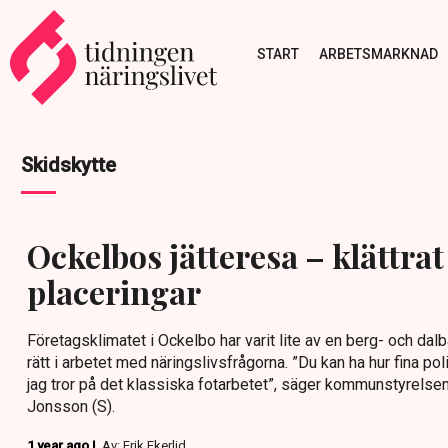
START
ARBETSMARKNAD
Skidskytte
Ockelbos jätteresa – klättra
placeringar
Företagsklimatet i Ockelbo har varit lite av en berg- och dal
rätt i arbetet med näringslivsfrågorna. ”Du kan ha hur fina 
jag tror på det klassiska fotarbetet”, säger kommunstyrels
Jonsson (S).
1 year ago |
Av: Erik Ekerlid