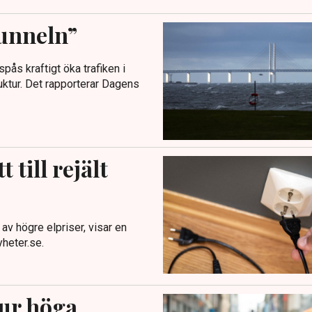
tunneln”
ås kraftigt öka trafiken i
uktur. Det rapporterar Dagens
 till rejält
av högre elpriser, visar en
heter.se.
hur höga