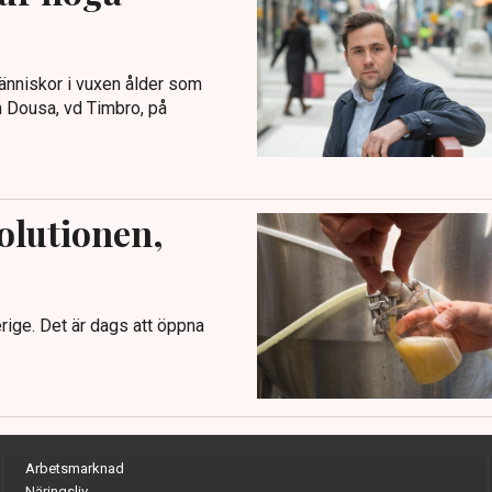
nniskor i vuxen ålder som
in Dousa, vd Timbro, på
olutionen,
erige. Det är dags att öppna
Arbetsmarknad
Näringsliv