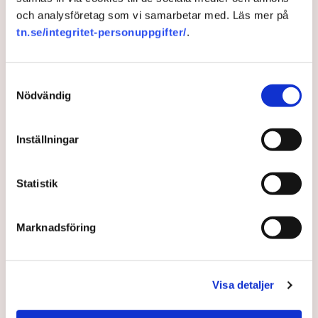
och analysföretag som vi samarbetar med. Läs mer på
tn.se/integritet-personuppgifter/
.
Samtyckesval
Nödvändig
Inställningar
Regeringen går vidare med
vindkraft till havs
Statistik
Regeringen går vidare med planerna på två
Marknadsföring
vindkraftsparker till havs, ett projekt kallat "Västvind"
i Västerhavet och ett kallat "Dyning" i Östersjön.
2 years ago |
Av: TT
Visa detaljer