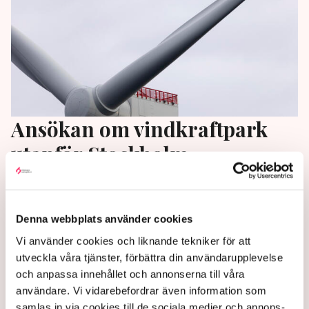
Ansökan om vindkraftpark
utanför Stockholm
Norska Statkraft har lämnat in en ansökan om
tillstånd att bygga en havsbaserad vindkraftpark
Denna webbplats använder cookies
cirka tio mil öster om Stockholm till regeringen,
skriver bolaget i ett pressmeddelande.
Vi använder cookies och liknande tekniker för att
utveckla våra tjänster, förbättra din användarupplevelse
1 year ago |
Av: TT
och anpassa innehållet och annonserna till våra
användare. Vi vidarebefordrar även information som
samlas in via cookies till de sociala medier och annons-