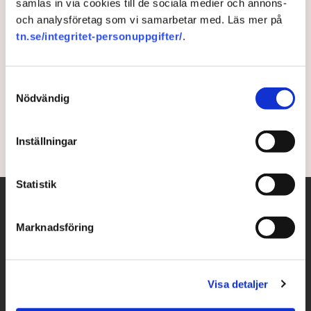
samlas in via cookies till de sociala medier och annons-
och analysföretag som vi samarbetar med. Läs mer på
Islands regering avgår –
tn.se/integritet-personuppgifter/
.
utlyser nyval
Samtyckesval
Islands regering avgår och nyval utlyses i november
Nödvändig
enligt landets statsminister.
1 year ago |
Av: TT
Inställningar
Statistik
Marknadsföring
Visa detaljer