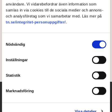
användare. Vi vidarebefordrar även information som
Xi historisk efter omval –
samlas in via cookies till de sociala medier och annons-
och analysföretag som vi samarbetar med. Läs mer på
möblerar om i toppen
tn.se/integritet-personuppgifter/
.
Kinas president Xi Jinping har valts om för en tredje
mandatperiod som Kommunistpartiets
Samtyckesval
generalsekreterare. Med nytillsatta bundsförvanter i
Nödvändig
den inre kretsen – det ständiga utskottet – befäster
ledaren sin makt.
Inställningar
3 years ago |
Av: TT
Statistik
Marknadsföring
Visa detaljer