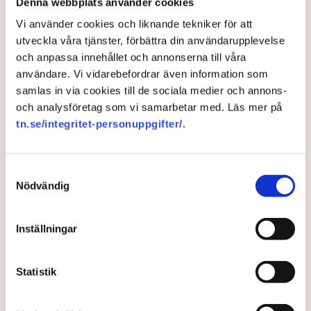
Denna webbplats använder cookies
Vi använder cookies och liknande tekniker för att
utveckla våra tjänster, förbättra din användarupplevelse
och anpassa innehållet och annonserna till våra
användare. Vi vidarebefordrar även information som
samlas in via cookies till de sociala medier och annons-
”Sverige behöver satsa mer på
och analysföretag som vi samarbetar med. Läs mer på
tn.se/integritet-personuppgifter/
.
företagande – gynnar
integrationen”
Samtyckesval
Nödvändig
För integrationens skull är det viktigt att det är lätt att
starta och driva företag. En satsning på utbildning i
Inställningar
svensk företagskultur, administration och
skatteregler skulle hjälpa många att komma in det
svenska samhället, menar entreprenören Istvan
Statistik
Beres.
3 years ago |