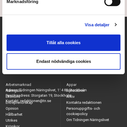
Marknadsföring
Visa detaljer
Tillåt alla cookies
Endast nödvändiga cookies
Arbetsmarknad
Appar
Adress: Tidningen Näringslivet, 114 82 Stockholm
Näringsliv
Nyhetsbrev
Besöksadress: Storgatan 19, Stockholm
Ekonomi
Arkiv
Kontakt: redaktionen@tn.se
Entreprenörskap
Kontakta redaktionen
Opinion
Personuppgifts- och
cookiepolicy
Hållbarhet
Om Tidningen Näringslivet
Utrikes
Krönikor