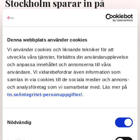
Stockholm sparar in på
ordningsvakter – mitt i
gängkriget
Denna webbplats använder cookies
Mitt i det pågående gängkriget har det nya rödgröna
styret i Stockholm stad valt att kraftigt dra ned på
Vi använder cookies och liknande tekniker för att
mobila ordningsvakter från 27 till sex team.
utveckla våra tjänster, förbättra din användarupplevelse
och anpassa innehållet och annonserna till våra
3 years ago |
Av: Redaktionen
användare. Vi vidarebefordrar även information som
samlas in via cookies till de sociala medier och annons-
och analysföretag som vi samarbetar med. Läs mer på
tn.se/integritet-personuppgifter/
.
Samtyckesval
Nödvändig