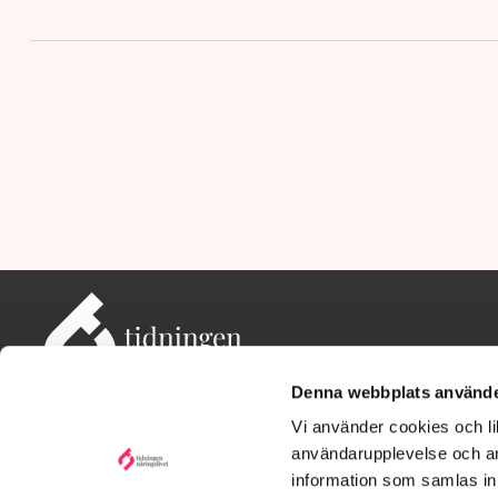
Denna webbplats använde
Vi använder cookies och lik
användarupplevelse och an
information som samlas in 
Adress: Tidningen Näringslivet, 114 82 Stockholm