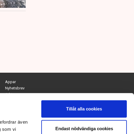
Appar
Nyhetsbrev
Arkiv
Kontakta redaktionen
Personuppgifts- och cookiepolicy
Tillåt alla cookies
Om Tidningen Näringslivet
efordrar även
Endast nödvändiga cookies
Chefredaktör och ansvarig utgivare:
g som vi
Anna Dalqvist