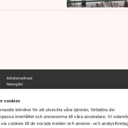
Arbetsmarknad
Näringsliv
Ekonomi
Entreprenörskap
r cookies
Opinion
Hållbarhet
nande tekniker för att utveckla våra tjänster, förbättra din
Utrikes
passa innehållet och annonserna till våra användare. Vi vidareb
Krönikor
via cookies till de sociala medier och annons- och analysföreta
Quiz