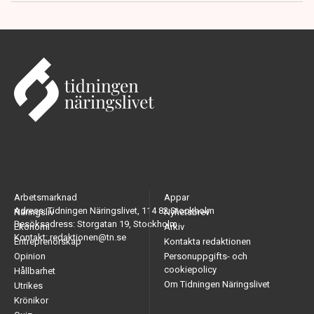
Arbetsmarknad
Appar
Adress: Tidningen Näringslivet, 114 82 Stockholm
Näringsliv
Nyhetsbrev
Besöksadress: Storgatan 19, Stockholm
Ekonomi
Arkiv
Kontakt: redaktionen@tn.se
Entreprenörskap
Kontakta redaktionen
Opinion
Personuppgifts- och
cookiepolicy
Hållbarhet
Om Tidningen Näringslivet
Utrikes
Krönikor