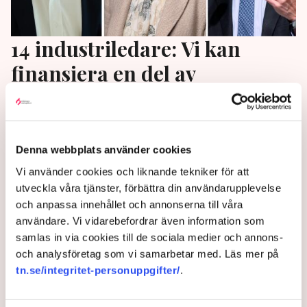
14 industriledare: Vi kan
finansiera en del av
kärnkraften
14 av Sveriges tyngsta industriledare, bland andra
Martin Lundstedt, Helena Hedblom och Jacob
Denna webbplats använder cookies
Wallenberg skriver på DN Debatt att kärnkraften är
Vi använder cookies och liknande tekniker för att
helt nödvändig och att industrin är beredd att bidra
utveckla våra tjänster, förbättra din användarupplevelse
till finansieringen.
och anpassa innehållet och annonserna till våra
användare. Vi vidarebefordrar även information som
2 years ago |
Av: Redaktionen
samlas in via cookies till de sociala medier och annons-
och analysföretag som vi samarbetar med. Läs mer på
tn.se/integritet-personuppgifter/
.