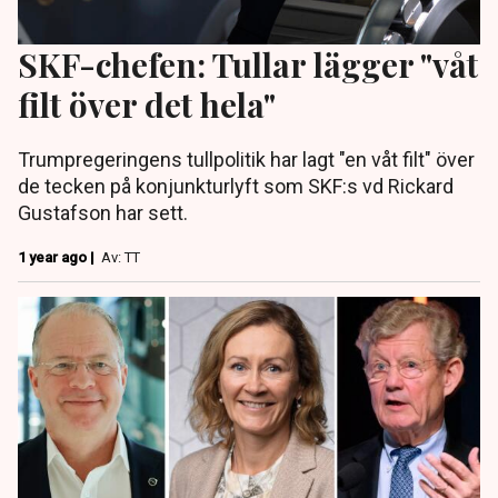
SKF-chefen: Tullar lägger "våt
filt över det hela"
Trumpregeringens tullpolitik har lagt "en våt filt" över
de tecken på konjunkturlyft som SKF:s vd Rickard
Gustafson har sett.
1 year ago |
Av: TT