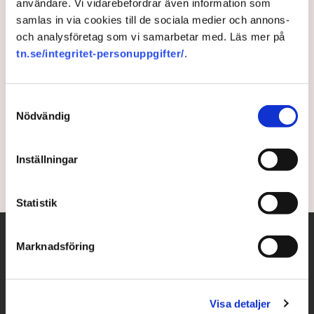
användare. Vi vidarebefordrar även information som
samlas in via cookies till de sociala medier och annons-
Kommunalrådet: Därför kan
och analysföretag som vi samarbetar med. Läs mer på
vi bli först med SMR
tn.se/integritet-personuppgifter/
.
Flera kommuner har sedan den nya regeringen
Samtyckesval
tillträdde visat intresse för den nya tidens kärnkraft,
Nödvändig
SMR. I Norrköping finns redan en plats där en eller
flera reaktorer kan stå.
Inställningar
3 years ago |
Av: Henrik Svidén
Statistik
Marknadsföring
Visa detaljer