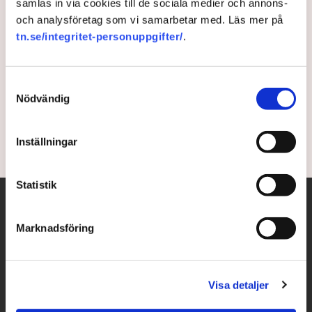
samlas in via cookies till de sociala medier och annons-
och analysföretag som vi samarbetar med. Läs mer på
Företag återvänder till
tn.se/integritet-personuppgifter/
.
frontlinjen
Samtyckesval
Trots att Ukrainas näst största stad Charkiv beskjuts
Nödvändig
återvänder företag till staden, skriver Di.
3 years ago |
Av: Redaktionen
Inställningar
Statistik
Marknadsföring
Visa detaljer