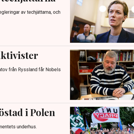
gleringar av techjättarna, och
aktivister
atov från Ryssland får Nobels
stad i Polen
amentets underhus.