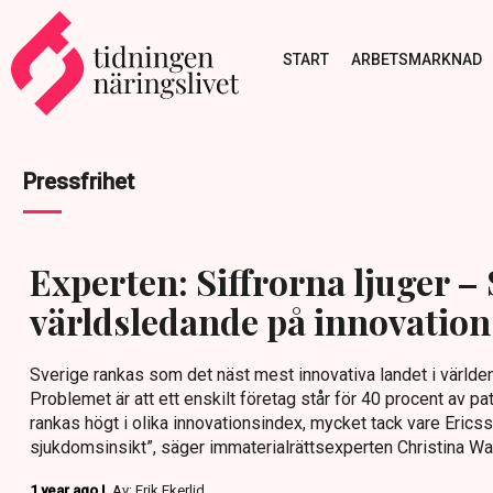
START
ARBETSMARKNAD
Pressfrihet
Experten: Siffrorna ljuger – 
världsledande på innovation
Sverige rankas som det näst mest innovativa landet i världen i
Problemet är att ett enskilt företag står för 40 procent av pa
rankas högt i olika innovationsindex, mycket tack vare Ericsso
sjukdomsinsikt”, säger immaterialrättsexperten Christina Wain
1 year ago |
Av: Erik Ekerlid