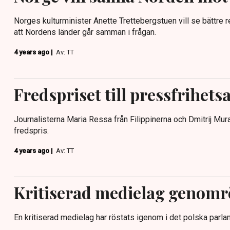
Norges kulturminister Anette Trettebergstuen vill se bättre re
att Nordens länder går samman i frågan.
4 years ago |
Av: TT
Fredspriset till pressfrihets
Journalisterna Maria Ressa från Filippinerna och Dmitrij Mur
fredspris.
4 years ago |
Av: TT
Kritiserad medielag genomrö
En kritiserad medielag har röstats igenom i det polska parl