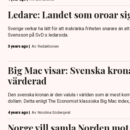
Ledare: Landet som oroar sig
Sverige verkar ha lätt för att inskränka friheten snarare än at
Svensson på SvD:s ledarsida.
3 years ago |
Av: Redaktionen
Big Mac visar: Svenska kron
värderad
Den svenska kronan är den valuta i världen som är mest kor
dollarn. Detta enligt The Economist klassiska Big Mac index
4 years ago |
Av: Nicolina Söderqvist
Norge vill samla Norden mot