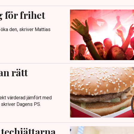
 för frihet
t öka den, skriver Mattias
an rätt
rekt värderad jämfört med
, skriver Dagens PS.
 techjättarna