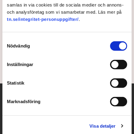
samlas in via cookies till de sociala medier och annons-
ECB-topp: Redo att sänka
och analysföretag som vi samarbetar med. Läs mer på
tn.se/integritet-personuppgifter/
.
räntan
En räntesänkning är troligtvis att vänta i juni. Det
Samtyckesval
säger Europeiska centralbankens chefsekonom
Nödvändig
Philip Lane i en intervju med Financial Times.
Inställningar
2 years ago |
Av: TT
Statistik
Marknadsföring
Visa detaljer