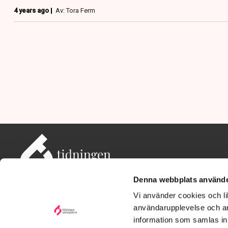
4 years ago |
Av: Tora Ferm
Denna webbplats använde
Vi använder cookies och lik
användarupplevelse och an
information som samlas in 
Adress: Tidningen Näringslivet, 114 82 Stockholm