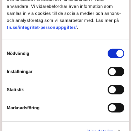
användare. Vi vidarebefordrar även information som
samlas in via cookies till de sociala medier och annons-
och analysföretag som vi samarbetar med. Läs mer på
tn.se/integritet-personuppgifter/
.
Samtyckesval
Ledare: Sluta slösa tid på
Nödvändig
möten – och spara
Inställningar
miljonbelopp
Statistik
I näringslivet hanteras tid som en dyrbar resurs men
i offentlig sektor är verkligheten en annan, skriver
Peter Wennblad i en SvD-ledare.
Marknadsföring
4 months ago |
Av: Redaktionen