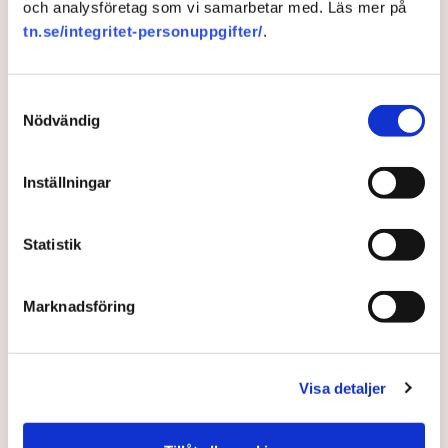
och analysföretag som vi samarbetar med. Läs mer på
Kritik från fler håll efter
tn.se/integritet-personuppgifter/
.
klimatfiasko i EU
Samtyckesval
EU-parlamentets stora klimatdag blev ett magplask.
Nödvändig
4 years ago |
Av: TT
Inställningar
Statistik
Marknadsföring
Visa detaljer
Oviss kamp för klimatet i EU