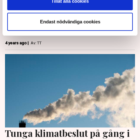
Tillåt alla cookies
Snabbare och bredare koldioxidtullar, men
Endast nödvändiga cookies
långsammare krav på hushållen för utsläppen från
byggnader och vägtransporter.
4 years ago |
Av: TT
Tunga klimatbeslut på gång i