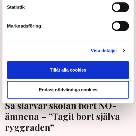
Inger Enkvist.
Statistik
1 year ago |
Av: Henrik Svidén
Marknadsföring
Visa detaljer
Tillåt alla cookies
Endast nödvändiga cookies
Så slarvar skolan bort NO-
ämnena – ”Tagit bort själva
ryggraden”