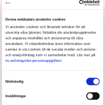
Denna webbplats använder cookies
Vi använder cookies och liknande tekniker för att
utveckla våra tjänster, förbättra din användarupplevelse
och anpassa innehållet och annonserna till våra
användare. Vi vidarebefordrar även information som
Så fick Sverige en flumskola –
samlas in via cookies till de sociala medier och annons-
och analysföretag som vi samarbetar med. Läs mer på
”Vi har gått för långt”
tn.se/integritet-personuppgifter/
.
En lång rad reformer har reducerat lärarens
auktoritet i skolan. TN har talat med skolexperter om
Samtyckesval
vad som hände när vuxenvärlden gick på reträtt, om
Nödvändig
vikten av ordning och reda och varför en nykter
kunskapssyn måste återvända. ”Det är synnerligen
Inställningar
obehagligt att vara lärare och känna att eleverna
försöker att påverka ditt omdöme”, säger professor