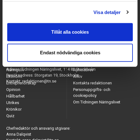
Visa detaljer
Tillåt alla cookies
Endast nödvändiga cookies
Arbetsmarknad
Appar
Adress: Tidningen Näringslivet, 114 82 Stockholm
Näringsliv
Nyhetsbrev
Besöksadress: Storgatan 19, Stockholm
Ekonomi
Arkiv
Kontakt: redaktionen@tn.se
Entreprenörskap
Kontakta redaktionen
Opinion
Personuppgifts- och
cookiepolicy
Hållbarhet
Om Tidningen Näringslivet
Utrikes
Krönikor
Quiz
Chefredaktör och ansvarig utgivare:
Anna Dalqvist