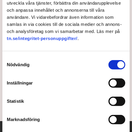
utveckla våra tjänster, förbättra din användarupplevelse
Amazon gör
och anpassa innehållet och annonserna till våra
användare. Vi vidarebefordrar även information som
mångmiljardsatsning på
samlas in via cookies till de sociala medier och annons-
kärnkraft
och analysföretag som vi samarbetar med. Läs mer på
tn.se/integritet-personuppgifter/
.
Google har redan meddelat det, nu gör e-
handelsjätten Amazon detsamma, det vill säga att
Samtyckesval
man tecknar avtal om kärnkraftsprojekt. I ett försök
Nödvändig
att möta ett växande energibehov ska Amazon nu
vara med och utveckla så kallade små modulära
Inställningar
reaktorer (SMR), skriver bolaget i ett
pressmeddelande.
Statistik
1 year ago |
Av: TT
Marknadsföring