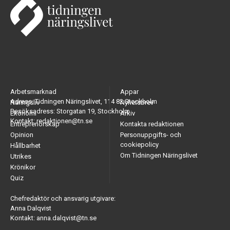
Arbetsmarknad
Appar
Adress: Tidningen Näringslivet, 114 82 Stockholm
Näringsliv
Nyhetsbrev
Besöksadress: Storgatan 19, Stockholm
Ekonomi
Arkiv
Kontakt: redaktionen@tn.se
Entreprenörskap
Kontakta redaktionen
Opinion
Personuppgifts- och
cookiepolicy
Hållbarhet
Om Tidningen Näringslivet
Utrikes
Krönikor
Quiz
Chefredaktör och ansvarig utgivare:
Anna Dalqvist
Kontakt: anna.dalqvist@tn.se