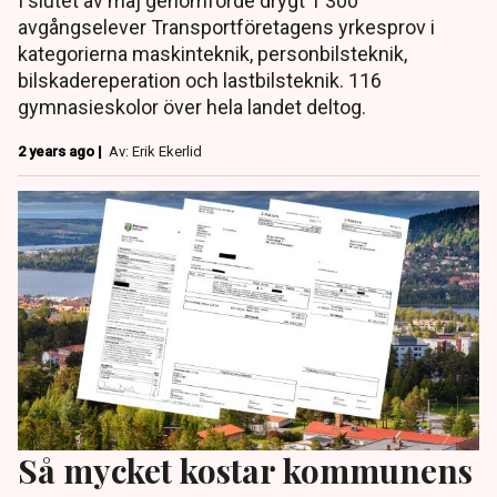
I slutet av maj genomförde drygt 1 300
avgångselever Transportföretagens yrkesprov i
kategorierna maskinteknik, personbilsteknik,
bilskadereperation och lastbilsteknik. 116
gymnasieskolor över hela landet deltog.
2 years ago |
Av: Erik Ekerlid
Så mycket kostar kommunens