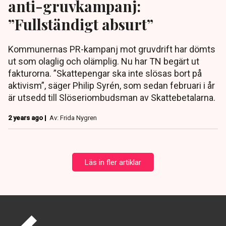
anti-gruvkampanj:
”Fullständigt absurt”
Kommunernas PR-kampanj mot gruvdrift har dömts
ut som olaglig och olämplig. Nu har TN begärt ut
fakturorna. ”Skattepengar ska inte slösas bort på
aktivism”, säger Philip Syrén, som sedan februari i år
är utsedd till Slöseriombudsman av Skattebetalarna.
2 years ago |
Av: Frida Nygren
Läs in fler artiklar