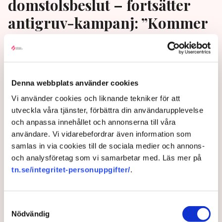
domstolsbeslut – fortsätter
antigruv-kampanj: ”Kommer
inte tystna”
Östersunds PR-kampanj mot en planerad gruva är
olaglig, slår Förvaltningsrätten fast. Men nu
Denna webbplats använder cookies
fortsätter kampanjen med 800 000 nya skattekronor
Vi använder cookies och liknande tekniker för att
och beslutet överklagas. ”Kommunens strategi går
utveckla våra tjänster, förbättra din användarupplevelse
ut på att undergräva förtroendet för svensk
och anpassa innehållet och annonserna till våra
miljölagstiftning”, säger Tobias Kluge, branschjurist
användare. Vi vidarebefordrar även information som
på Svemin, till TN.
samlas in via cookies till de sociala medier och annons-
1 year ago |
Av: Erik Ekerlid
och analysföretag som vi samarbetar med. Läs mer på
tn.se/integritet-personuppgifter/
.
Samtyckesval
Nödvändig